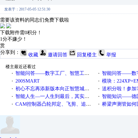
发表于：2017-05-05 12:51:30
需要该资料的同志们免费下载啦
下载附件需0积分！
1分不嫌少！
赏
分享到：
收藏
邀请回答
回复楼主
举报
楼主最近还看过
智能问答——数字工厂、智慧工厂和智能制造三者的区别是什么？
智能问答——数字化工厂与传
·
·
200SMART
模块：224XP+EM223+EM231+EM2
·
·
初心不忘再添新版本向正智慧城市云展厅3.0版亮相
送积分啦！参加7月6日
·
·
智能人生—一人生到最后，其实拼的都是人品
智能知识——德国工业崛起过
·
·
CAM控制器凸轮邦定、飞剪、追剪等C功能块
桥梁声测管如何固定
·
·