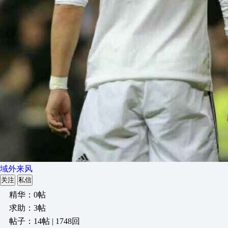
域外来风
关注
私信
精华：0帖
求助：3帖
帖子：14帖 | 1748回