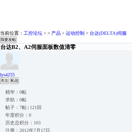
当前位置：
工控论坛
> >
产品
>
运动控制
>
台达(DELTA)伺服
我要发帖
台达B2、A2伺服面板数值清零
lys4255
关注
私信
精华：0帖
求助：0帖
帖子：7帖 | 121回
年度积分：0
历史总积分：103
注册：2012年7月17日