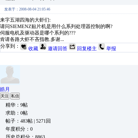
发表于：2008-08-04 21:05:46
来字五湖四海的大虾们:
请问SIEMENZ贴片机是用什么系列处理器控制的啊?
伺服电机及驱动器是哪个系列的???
肯请各路大虾不吝指教.多谢...
分享到：
收藏
邀请回答
回复楼主
举报
皓月
关注
私信
精华：9帖
求助：0帖
帖子：483帖 | 5271回
年度积分：0
历史总积分：8863