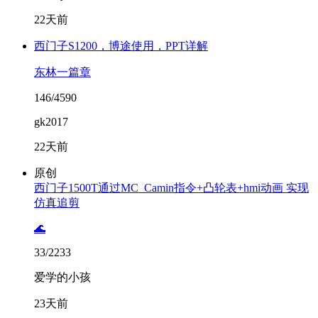
22天前
西门子S1200，博途使用，PPT详解
东林一篇章
146/4590
gk2017
22天前
原创
西门子1500T通过MC_Camin指令+凸轮表+hmi动画 实现
仿真追剪
🌊
33/2233
爱学的小孩
23天前