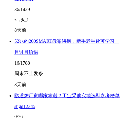
36/1429
zjsgk_1
8天前
52兆的200SMART教案讲解，新手老手皆可学习！
且过且珍惜
16/1788
周末不上发条
8天前
隧道炉厂家哪家靠谱？工业采购实地选型参考榜单
shgd12345
0/76