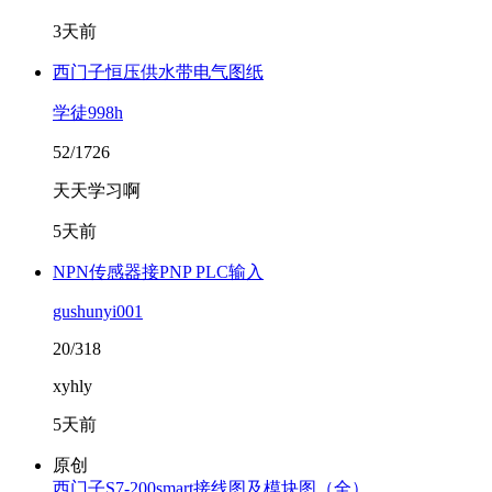
3天前
西门子恒压供水带电气图纸
学徒998h
52/1726
天天学习啊
5天前
NPN传感器接PNP PLC输入
gushunyi001
20/318
xyhly
5天前
原创
西门子S7-200smart接线图及模块图（全）