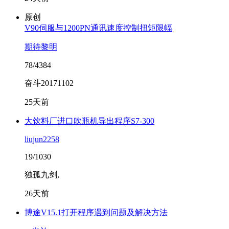
原创
V90伺服与1200PN通讯速度控制扭矩限幅
期待黎明
78/4384
奋斗20171102
25天前
大饮料厂进口吹瓶机导出程序S7-300
liujun2258
19/1030
独孤九剑,
26天前
博途V15.1打开程序遇到问题及解决方法