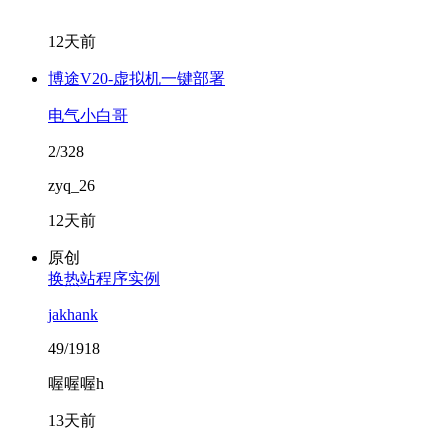
12天前
博途V20-虚拟机一键部署
电气小白哥
2/328
zyq_26
12天前
原创
换热站程序实例
jakhank
49/1918
喔喔喔h
13天前