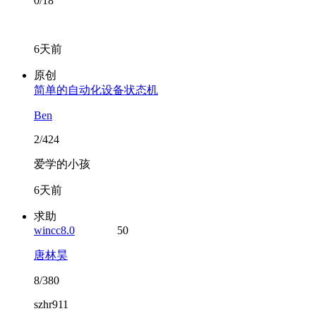
0/18
6天前
原创
简单的自动化设备状态机
Ben
2/424
爱学的小孩
6天前
求助
wincc8.0
50
唐林昊
8/380
szhr911