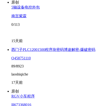
原创
5轴设备电控外包
南宫紫霖
0/113
15天前
西门子PLC12001500程序块密码博途解密-爆破密码
Q458751110
89/8923
laoshiqiche
17天前
原创
RGV小车程序
lll673368016