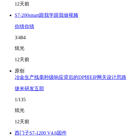
12天前
S7-200smart跟我学跟我做视频
你猜你猜
3/484
炫光
12天前
原创
冶金生产线毫秒级响应背后的DP转EIP网关设计思路
捷米研发五部
1/135
炫光
12天前
西门子S7-1200 V4.6固件