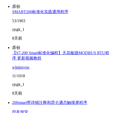
原创
SMART200标准化实践通用程序
53/1903
zjsgk_1
8天前
原创
【S7-200 Smart标准化编程】天花板级MODBUS RTU程
序 更新视频教程
wlmissyou
11/1018
zjsgk_1
8天前
200smart带详细注释和昆仑通态触摸屏程序
控友华安