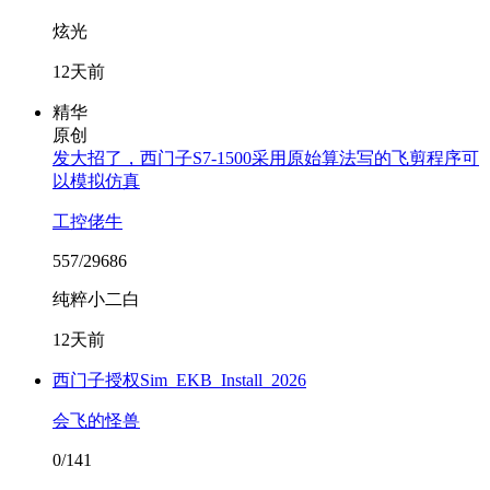
炫光
12天前
精华
原创
发大招了，西门子S7-1500采用原始算法写的飞剪程序可
以模拟仿真
工控佬牛
557/29686
纯粹小二白
12天前
西门子授权Sim_EKB_Install_2026
会飞的怪兽
0/141