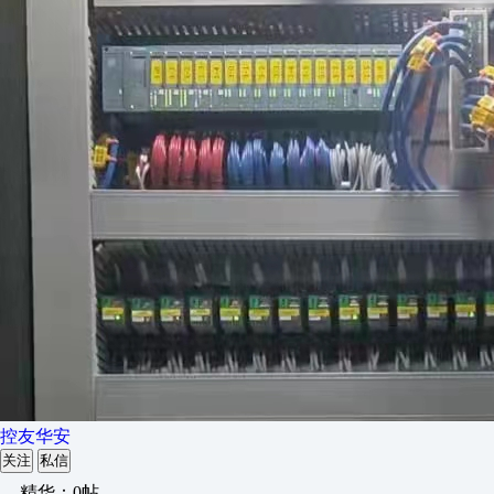
控友华安
关注
私信
精华：0帖