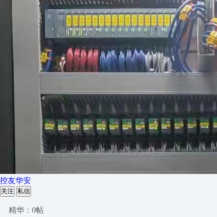
控友华安
关注
私信
精华：0帖