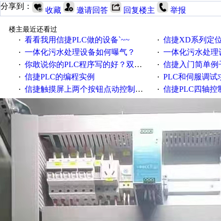
分享到：
收藏
邀请回答
回复楼主
举报
楼主最近还看过
看看我用信捷PLC做的设备`~~
信捷XD系列定
·
·
一体化污水处理设备如何曝气？
一体化污水处理
·
·
你敢说你的PLC程序写的好？双伺服控制信捷PLC程序
信捷入门简单例子.
·
·
信捷PLC的编程实例
PLC和伺服调试
·
·
信捷触摸屏上两个按钮点动控制电机正反转，为什么没脉冲输出
信捷PLC四轴控
·
·