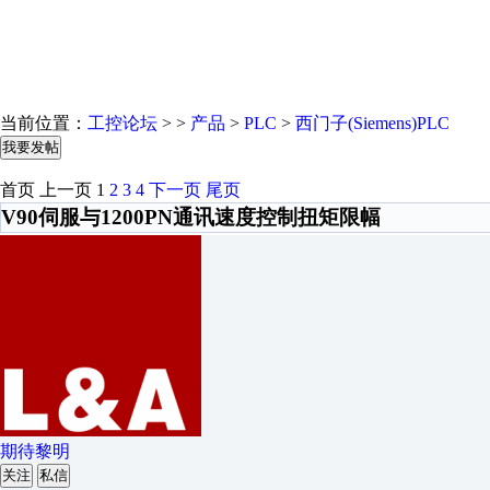
当前位置：
工控论坛
> >
产品
>
PLC
>
西门子(Siemens)PLC
我要发帖
首页
上一页
1
2
3
4
下一页
尾页
V90伺服与1200PN通讯速度控制扭矩限幅
期待黎明
关注
私信