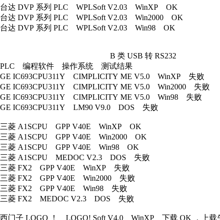
台达 DVP 系列 PLC WPLSoft V2.03 WinXP OK
台达 DVP 系列 PLC WPLSoft V2.03 Win2000 OK
台达 DVP 系列 PLC WPLSoft V2.03 Win98 OK
B 类 USB 转 RS232
PLC 编程软件 操作系统 测试结果
GE IC693CPU311Y CIMPLICITY ME V5.0 WinXP 失败
GE IC693CPU311Y CIMPLICITY ME V5.0 Win2000 失败
GE IC693CPU311Y CIMPLICITY ME V5.0 Win98 失败
GE IC693CPU311Y LM90 V9.0 DOS 失败
三菱 A1SCPU GPP V40E WinXP OK
三菱 A1SCPU GPP V40E Win2000 OK
三菱 A1SCPU GPP V40E Win98 OK
三菱 A1SCPU MEDOC V2.3 DOS 失败
三菱 FX2 GPP V40E WinXP 失败
三菱 FX2 GPP V40E Win2000 失败
三菱 FX2 GPP V40E Win98 失败
三菱 FX2 MEDOC V2.3 DOS 失败
西门子 LOGO ！ LOGO! Soft V4.0 WinXP 下载 OK ，