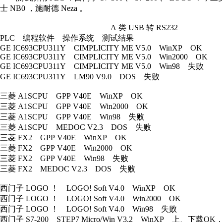
士 NB0 ，施耐德 Neza 。
A 类 USB 转 RS232
PLC 编程软件 操作系统 测试结果
GE IC693CPU311Y CIMPLICITY ME V5.0 WinXP OK
GE IC693CPU311Y CIMPLICITY ME V5.0 Win2000 OK
GE IC693CPU311Y CIMPLICITY ME V5.0 Win98 失败
GE IC693CPU311Y LM90 V9.0 DOS 失败
三菱 A1SCPU GPP V40E WinXP OK
三菱 A1SCPU GPP V40E Win2000 OK
三菱 A1SCPU GPP V40E Win98 失败
三菱 A1SCPU MEDOC V2.3 DOS 失败
三菱 FX2 GPP V40E WinXP OK
三菱 FX2 GPP V40E Win2000 OK
三菱 FX2 GPP V40E Win98 失败
三菱 FX2 MEDOC V2.3 DOS 失败
西门子 LOGO ！ LOGO! Soft V4.0 WinXP OK
西门子 LOGO ！ LOGO! Soft V4.0 Win2000 OK
西门子 LOGO ！ LOGO! Soft V4.0 Win98 失败
西门子 S7-200 STEP7 Micro/Win V3.2 WinXP 上、下