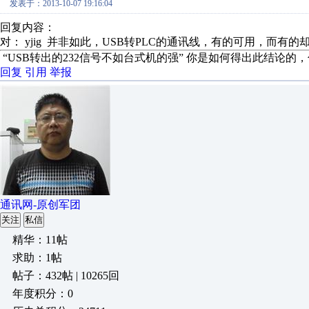
发表于：2013-10-07 19:16:04
回复内容：
对： yjig
并非如此，USB转PLC的通讯线，有的可用，而有的却不
“USB转出的232信号不如台式机的强” 你是如何得出此结论
回复
引用
举报
通讯网-原创军团
关注
私信
精华：11帖
求助：1帖
帖子：432帖 | 10265回
年度积分：0