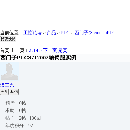
当前位置：
工控论坛
>
产品
>
PLC
>
西门子(Siemens)PLC
我要发帖
首页
上一页
1
2
3
4
5
下一页
尾页
西门子PLCS712002轴伺服实例
汉三光
关注
私信
精华：0帖
求助：0帖
帖子：2帖 | 136回
年度积分：92