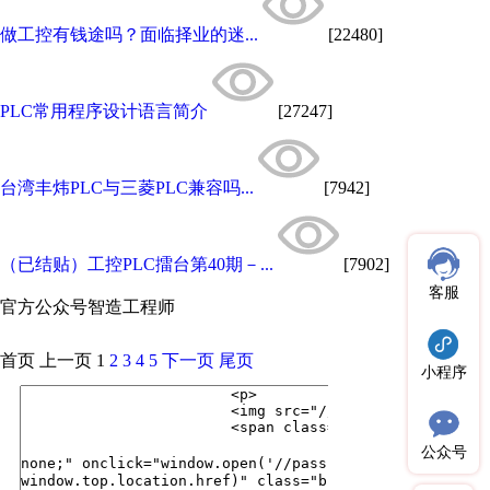
做工控有钱途吗？面临择业的迷...
[22480]
PLC常用程序设计语言简介
[27247]
台湾丰炜PLC与三菱PLC兼容吗...
[7942]
（已结贴）工控PLC擂台第40期－...
[7902]
客服
官方公众号
智造工程师
首页
上一页
1
2
3
4
5
下一页
尾页
小程序
公众号