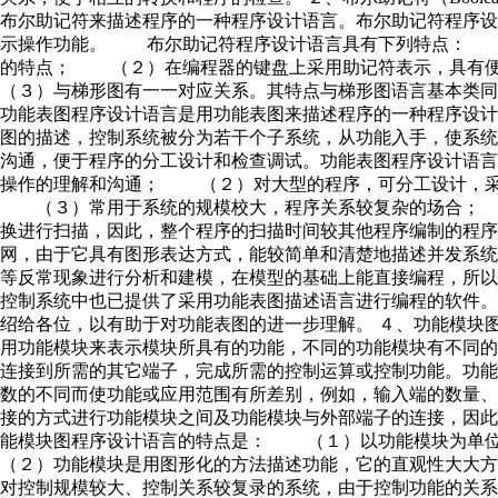
布尔助记符来描述程序的一种程序设计语言。布尔助记符程序
示操作功能。 布尔助记符程序设计语言具有下列特点： 
的特点； （２）在编程器的键盘上采用助记符表示，具有
（３）与梯形图有一一对应关系。其特点与梯形图语言基本类同。 ３、功能
功能表图程序设计语言是用功能表图来描述程序的一种程序设
图的描述，控制系统被分为若干个子系统，从功能入手，使系
沟通，便于程序的分工设计和检查调试。功能表图程序设计语
操作的理解和沟通； （２）对大型的程序，可分工设计，采
（３）常用于系统的规模校大，程序关系较复杂的场合； 
换进行扫描，因此，整个程序的扫描时间较其他程序编制的程序扫
网，由于它具有图形表达方式，能较简单和清楚地描述并发系
等反常现象进行分析和建模，在模型的基础上能直接编程，所
控制系统中也已提供了采用功能表图描述语言进行编程的软件。关
绍给各位，以有助于对功能表图的进一步理解。 ４、功能模块图（Fu
用功能模块来表示模块所具有的功能，不同的功能模块有不同
连接到所需的其它端子，完成所需的控制运算或控制功能。功
数的不同而使功能或应用范围有所差别，例如，输入端的数量
接的方式进行功能模块之间及功能模块与外部端子的连接，因
能模块图程序设计语言的特点是： （１）以功能模块为单
（２）功能模块是用图形化的方法描述功能，它的直观性大大
对控制规模较大、控制关系较复录的系统，由于控制功能的关