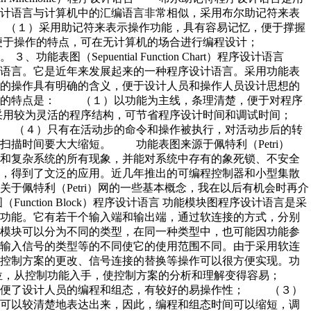
设计语言与计算机中的汇编语言非常相似，采用布尔助记符来表
（１）采用助记符来表示操作功能，具有容易记忆，便于撑握
便于操作的特点，可在无计算机的场合进行编程设计；
表图（Sepuential Function Chart）程序设计语言
计语言。它是近年来发展起来的一种程序设计语言。采用功能表
统的操作具有明确的含义，便于设计人员和操作人员设计思想的
言的特点是： （１）以功能为主线，条理清楚，便于对程序
用较为灵活的程序结构，可节省程序设计时间和调试时间；
（４）只有在活动步的命令和操作被执行，对活动步后的转
描时间要大大缩短。 功能表图来源于佩特利（Petri）
统和复杂系统的所有现象，并能对系统中存有的象死锁、不安全
以，得到了文泛的应用。近几年推出的可编程控制器和小型集散
于佩特利（Petri）网的一些基本概念，我在以后有机会时再介
nction Block）程序设计语言 功能模块图程序设计语言是采
的功能。它有若干个输入端和输出端，通过软连接的方式，分别
能模块可以分为不同的类型，在同一种类型中，也可能因功能参
、输入信号的类型等的不同使它的使用范围不同。由于采用软连
此控制方案的更改、信号连接的替换等操作可以很方便实现。功
位，从控制功能入手，使控制方案的分析和理解变得容易；
方便了设计人员的编程和组态，有较好的易操作性； （３）
系可以较清楚地表达出来，因此，编程和组态时间可以缩短，调