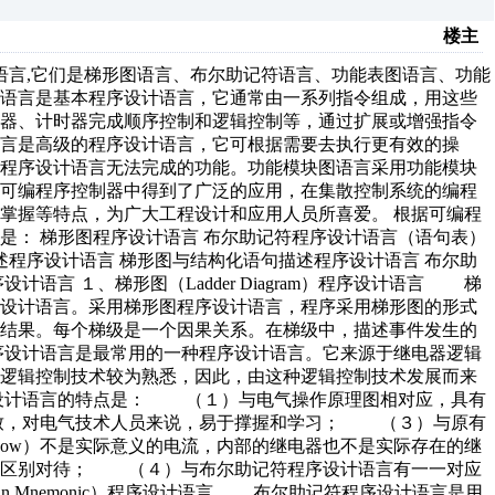
楼主
语言,它们是梯形图语言、布尔助记符语言、功能表图语言、功能
符语言是基本程序设计语言，它通常由一系列指令组成，用这些
数器、计时器完成顺序控制和逻辑控制等，通过扩展或增强指令
言是高级的程序设计语言，它可根据需要去执行更有效的操
本程序设计语言无法完成的功能。功能模块图语言采用功能模块
在可编程序控制器中得到了广泛的应用，在集散控制系统的编程
掌握等特点，为广大工程设计和应用人员所喜爱。 根据可编程
是： 梯形图程序设计语言 布尔助记符程序设计语言（语句表）
述程序设计语言 梯形图与结构化语句描述程序设计语言 布尔助
语言 １、梯形图（Ladder Diagram）程序设计语言 梯
序设计语言。采用梯形图程序设计语言，程序采用梯形图的形式
和结果。每个梯级是一个因果关系。在梯级中，描述事件发生的
设计语言是最常用的一种程序设计语言。它来源于继电器逻辑
器逻辑控制技术较为熟悉，因此，由这种逻辑控制技术发展而来
设计语言的特点是： （１）与电气操作原理图相对应，具有
致，对电气技术人员来说，易于撑握和学习； （３）与原有
FLow）不是实际意义的电流，内部的继电器也不是实际存在的继
念区别对待； （４）与布尔助记符程序设计语言有一一对应
an Mnemonic）程序设计语言 布尔助记符程序设计语言是用