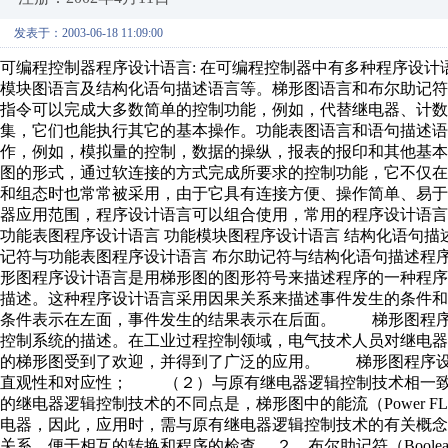
发表于：2003-06-18 11:09:00
可编程控制器程序设计语言: 在可编程控制器中有多种程序设计
模块图语言及结构化语句描述语言等。梯形图语言和布尔助记
指令可以完成大多数简单的控制功能，例如，代替继电器、计
集，它们也能执行其它的基本操作。功能表图语言和语句描述语
作，例如，模拟量的控制，数据的操纵，报表的报印和其他基
图的形式，通过软连接的方式完成所要求的控制功能，它不仅
和组态时也常常被采用，由于它具有连接方便、操作简单、易于
器应用范围，程序设计语言可以组合使用，常用的程序设计语言
功能表图程序设计语言 功能模块图程序设计语言 结构化语句描
记符与功能表图程序设计语言 布尔助记符与结构化语句描述程序设计
形图程序设计语言是用梯形图的图形符号来描述程序的一种程
描述。这种程序设计语言采用因果关系来描述事件发生的条件
条件表示在左面，事件发生的结果表示在后面。 梯形图程序
控制系统的描述。在工业过程控制领域，电气技术人员对继电
的梯形图受到了欢迎，并得到了广泛的应用。 梯形图程序
直观性和对应性； （２）与原有继电器逻辑控制技术相一
的继电器逻辑控制技术的不同点是，梯形图中的能流（Power 
电器，因此，应用时，需与原有继电器逻辑控制技术的有关概
关系，便于相互的转换和程序的检查。 ２、布尔助记符（Boole