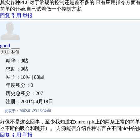
其实各种PLC对于常规的控制还是差不多的.只有应用指令方面有
简单的开始,自已试着做一个控制方案.
回复
引用
举报
good
关注
私信
精华：3帖
求助：0帖
帖子：18帖 | 83回
年度积分：0
历史总积分：207
注册：2001年4月18日
发表于：2002-01-23 16:04:00
好像不是这么回事，至少我知道在omron plc上的两条正常的简
器不断的吸合和跳开）。 方源能否介绍各种语言在不同plc中
回复
引用
举报