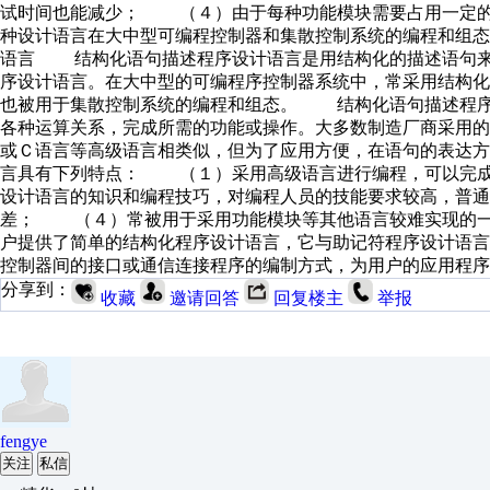
试时间也能减少； （４）由于每种功能模块需要占用一定的
种设计语言在大中型可编程控制器和集散控制系统的编程和组态中才被采
语言 结构化语句描述程序设计语言是用结构化的描述语句来
序设计语言。在大中型的可编程序控制器系统中，常采用结构
也被用于集散控制系统的编程和组态。 结构化语句描述程序
各种运算关系，完成所需的功能或操作。大多数制造厂商采用
或Ｃ语言等高级语言相类似，但为了应用方便，在语句的表达
言具有下列特点： （１）采用高级语言进行编程，可以完
设计语言的知识和编程技巧，对编程人员的技能要求较高，普
差； （４）常被用于采用功能模块等其他语言较难实现的
户提供了简单的结构化程序设计语言，它与助记符程序设计语
控制器间的接口或通信连接程序的编制方式，为用户的应用程序
分享到：
收藏
邀请回答
回复楼主
举报
fengye
关注
私信