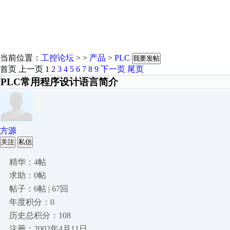
当前位置：
工控论坛
> >
产品
>
PLC
我要发帖
首页
上一页
1
2
3
4
5
6
7
8
9
下一页
尾页
PLC常用程序设计语言简介
方源
关注
私信
精华：4帖
求助：0帖
帖子：6帖 | 67回
年度积分：0
历史总积分：108
注册：2002年4月11日