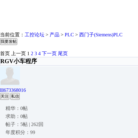
当前位置：
工控论坛
>
产品
>
PLC
>
西门子(Siemens)PLC
我要发帖
首页
上一页
1
2
3
4
下一页
尾页
RGV小车程序
lll673368016
关注
私信
精华：0帖
求助：0帖
帖子：5帖 | 262回
年度积分：99