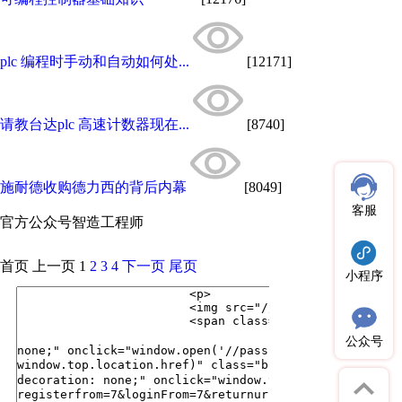
plc 编程时手动和自动如何处...
[12171]
请教台达plc 高速计数器现在...
[8740]
施耐德收购德力西的背后内幕
[8049]
客服
官方公众号
智造工程师
首页
上一页
1
2
3
4
下一页
尾页
小程序
公众号