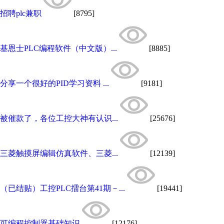
招聘plc兼职
[8795]
基恩士PLC编程软件（中文版）...
[8885]
分享一个很好的PID学习资料 ...
[9181]
被催款了，各位工控大神有认识...
[25676]
三菱触摸屏编辑仿真软件、三菱...
[12139]
（已结贴）工控PLC擂台第41期－...
[19441]
可编程控制器基础知识
[12176]