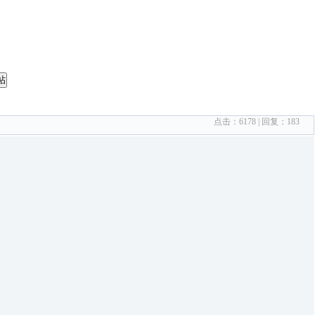
帖
点击：
6178
| 回复：
183