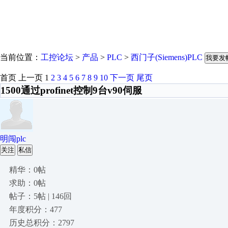
当前位置：
工控论坛
>
产品
>
PLC
>
西门子(Siemens)PLC
我要发
首页
上一页
1
2
3
4
5
6
7
8
9
10
下一页
尾页
1500通过profinet控制9台v90伺服
明闯plc
关注
私信
精华：0帖
求助：0帖
帖子：5帖 | 146回
年度积分：477
历史总积分：2797