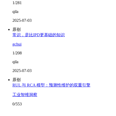
1/281
qila
2025-07-03
原创
常识，是比IPD更基础的知识
gchui
1/208
qila
2025-07-03
原创
RUL 与 RCA 模型：预测性维护的双重引擎
工业智维洞察
0/553