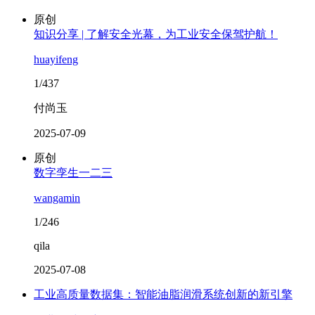
原创
知识分享 | 了解安全光幕，为工业安全保驾护航！
huayifeng
1/437
付尚玉
2025-07-09
原创
数字孪生一二三
wangamin
1/246
qila
2025-07-08
工业高质量数据集：智能油脂润滑系统创新的新引擎