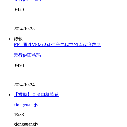
0/420
2024-10-28
转载
如何通过VSM识别生产过程中的库存浪费？
天行健西格玛
0/493
2024-10-24
【求助】直流电机掉速
xiongguangjv
4/533
xiongguangjv