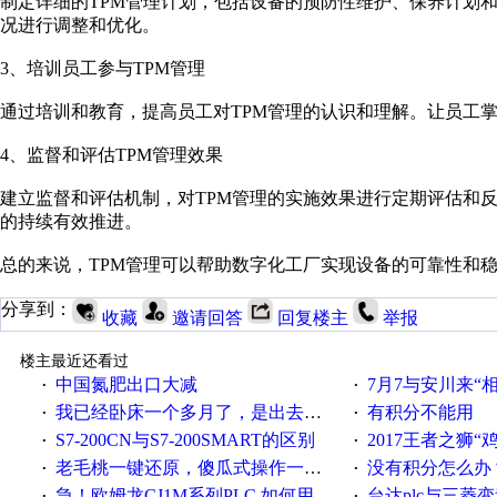
制定详细的TPM管理计划，包括设备的预防性维护、保养计划
况进行调整和优化。
3、培训员工参与TPM管理
通过培训和教育，提高员工对TPM管理的认识和理解。让员工
4、监督和评估TPM管理效果
建立监督和评估机制，对TPM管理的实施效果进行定期评估和
的持续有效推进。
总的来说，TPM管理可以帮助数字化工厂实现设备的可靠性和
分享到：
收藏
邀请回答
回复楼主
举报
楼主最近还看过
中国氮肥出口大减
7月7与安川来“
·
·
我已经卧床一个多月了，是出去安装机械手在高速遭遇车祸所致:大家工作都要特别注意啊
有积分不能用
·
·
S7-200CN与S7-200SMART的区别
2017王者之狮“鸡”情签到
·
·
老毛桃一键还原，傻瓜式操作一键轻松备份还原；程序为向导式安装，一键即可实现自动备份或还原系统。
没有积分怎么办
·
·
急！欧姆龙CJ1M系列PLC,如何用时间控制变频器。要求时间在组态王中可以自由输入！拜托各位大神了！
台达plc与三菱
·
·