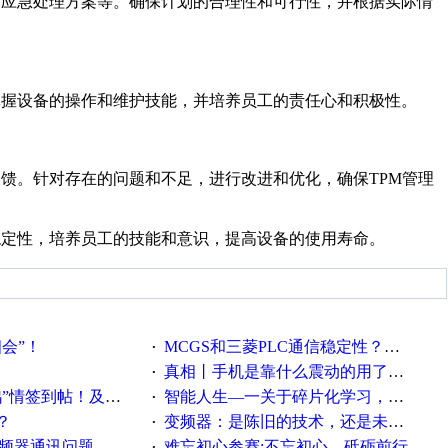
和应急处理方案等。确保计划的合理性和可行性，并根据实际情
掌握设备的操作和维护技能，并培养员工的责任心和积极性。
反馈。针对存在的问题和不足，进行改进和优化，确保TPM管理
稳定性，培养员工的技能和意识，提高设备的使用寿命。
相会”！
MCGS和三菱PLC通信稳定性？？？
·
真相丨手机是靠什么震动的用了这么多年才知道！
·
帖！及时更新在线研讨会预告
智能人生—一关于碎片化学习，看这一篇就够了！
·
？
变频器：是陈旧的技术，还是未来的幕后英雄？
·
变频器通讯问题
难忘初心参赛:不忘初心，砥砺前行
·