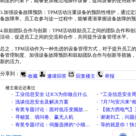
制度的约束下，能够更加规范地操作设备，提高设备的使用效率
3.加强设备故障预防：TPM活动注重设备的预防性维护，通过
备故障率。员工在参与这一过程中，能够逐渐掌握设备故障的预
4.鼓励团队合作与创新：TPM活动鼓励员工之间的团队合作和
活动，促进员工之间的交流和合作，共同提升设备管理水平。
总之，TPM活动作为一种先进的设备管理方式，对于提升员工
备管理制度、加强设备故障预防和鼓励团队合作与创新等措施
新的活力。
分享到：
收藏
邀请回答
回复楼主
举报
楼主最近还看过
工业信息安全 让ICS为你做点什么
“工业信息安全周之我见”
·
·
浅谈信息安全及解决方案
7月7与安川来“
·
·
有奖专题讨论：面对低压变频故障，老手是这样解决的！
【德力西电气】三
·
·
寻秘笈、填问卷、赢无人机
谢谢刘工，问题
·
·
有奖专题讨论：伺服选择的“小细节大学问”奖励公告
等的就是你！快来领
·
·