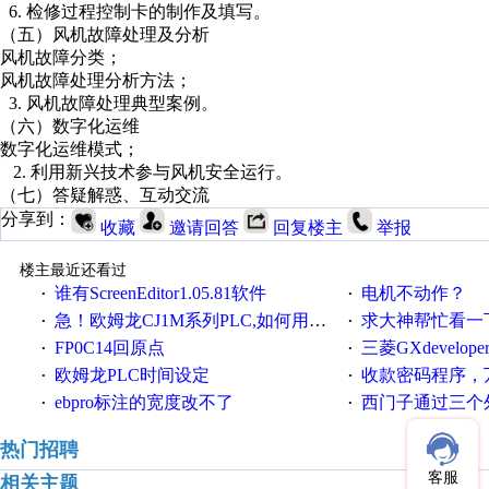
6. 检修过程控制卡的制作及填写。
（五）风机故障处理及分析
风机故障分类；
风机故障处理分析方法；
3. 风机故障处理典型案例。
（六）数字化运维
数字化运维模式；
2. 利用新兴技术参与风机安全运行。
（七）答疑解惑、互动交流
分享到：
收藏
邀请回答
回复楼主
举报
楼主最近还看过
谁有ScreenEditor1.05.81软件
电机不动作？
·
·
急！欧姆龙CJ1M系列PLC,如何用时间控制变频器。要求时间在组态王中可以自由输入！拜托各位大神了！
求大神帮忙看一下
·
·
FP0C14回原点
三菱GXdevelop
·
·
欧姆龙PLC时间设定
收款密码程序，
·
·
ebpro标注的宽度改不了
西门子通过三个外部
·
·
热门招聘
客服
相关主题