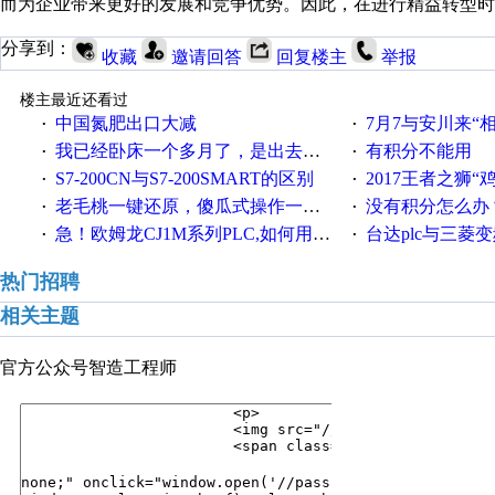
而为企业带来更好的发展和竞争优势。因此，在进行精益转型时
分享到：
收藏
邀请回答
回复楼主
举报
楼主最近还看过
中国氮肥出口大减
7月7与安川来“
·
·
我已经卧床一个多月了，是出去安装机械手在高速遭遇车祸所致:大家工作都要特别注意啊
有积分不能用
·
·
S7-200CN与S7-200SMART的区别
2017王者之狮“鸡”情签到
·
·
老毛桃一键还原，傻瓜式操作一键轻松备份还原；程序为向导式安装，一键即可实现自动备份或还原系统。
没有积分怎么办
·
·
急！欧姆龙CJ1M系列PLC,如何用时间控制变频器。要求时间在组态王中可以自由输入！拜托各位大神了！
台达plc与三菱
·
·
热门招聘
相关主题
官方公众号
智造工程师