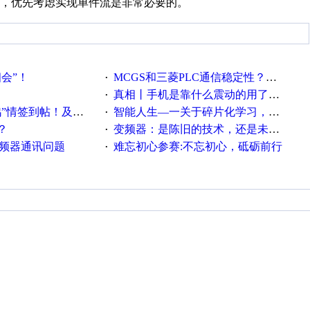
，优先考虑实现单件流是非常必要的。
相会”！
MCGS和三菱PLC通信稳定性？？？
·
真相丨手机是靠什么震动的用了这么多年才知道！
·
帖！及时更新在线研讨会预告
智能人生—一关于碎片化学习，看这一篇就够了！
·
？
变频器：是陈旧的技术，还是未来的幕后英雄？
·
变频器通讯问题
难忘初心参赛:不忘初心，砥砺前行
·