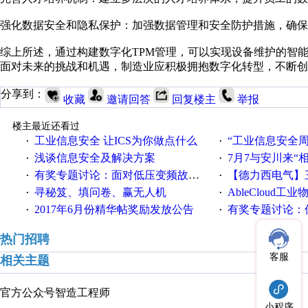
强化数据安全和隐私保护：加强数据管理和安全防护措施，确保
综上所述，通过构建数字化TPM管理，可以实现设备维护的智
面对未来的挑战和机遇，制造业应积极拥抱数字化转型，不断创
分享到：
收藏
邀请回答
回复楼主
举报
楼主最近还看过
工业信息安全 让ICS为你做点什么
“工业信息安全周之我见”
·
·
浅谈信息安全及解决方案
7月7与安川来“
·
·
有奖专题讨论：面对低压变频故障，老手是这样解决的！
【德力西电气】三
·
·
寻秘笈、填问卷、赢无人机
AbleCloud工业物
·
·
2017年6月份精华帖奖励发放公告
有奖专题讨论：伺服选择的
·
·
热门招聘
客服
相关主题
官方公众号
智造工程师
小程序