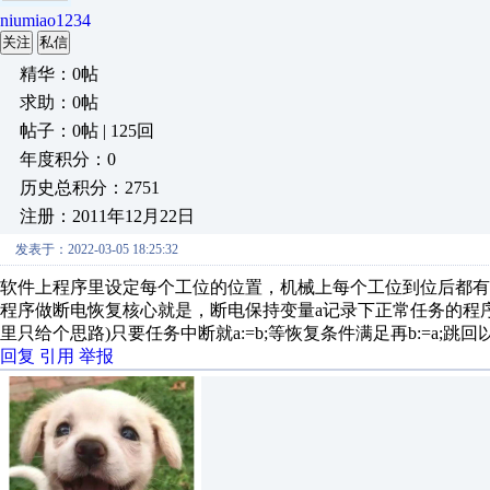
niumiao1234
关注
私信
精华：0帖
求助：0帖
帖子：0帖 | 125回
年度积分：0
历史总积分：2751
注册：2011年12月22日
发表于：2022-03-05 18:25:32
软件上程序里设定每个工位的位置，机械上每个工位到位后都有
程序做断电恢复核心就是，断电保持变量a记录下正常任务的程
里只给个思路)只要任务中断就a:=b;等恢复条件满足再b:=a;跳
回复
引用
举报