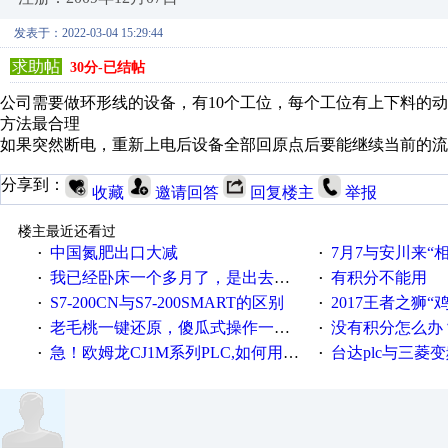
发表于：2022-03-04 15:29:44
求助帖
30分-已结帖
公司需要做环形线的设备，有10个工位，每个工位有上下料的
方法最合理
如果突然断电，重新上电后设备全部回原点后要能继续当前的流
分享到：
收藏
邀请回答
回复楼主
举报
楼主最近还看过
中国氮肥出口大减
7月7与安川来“
·
·
我已经卧床一个多月了，是出去安装机械手在高速遭遇车祸所致:大家工作都要特别注意啊
有积分不能用
·
·
S7-200CN与S7-200SMART的区别
2017王者之狮“鸡”情签到
·
·
老毛桃一键还原，傻瓜式操作一键轻松备份还原；程序为向导式安装，一键即可实现自动备份或还原系统。
没有积分怎么办
·
·
急！欧姆龙CJ1M系列PLC,如何用时间控制变频器。要求时间在组态王中可以自由输入！拜托各位大神了！
台达plc与三菱
·
·