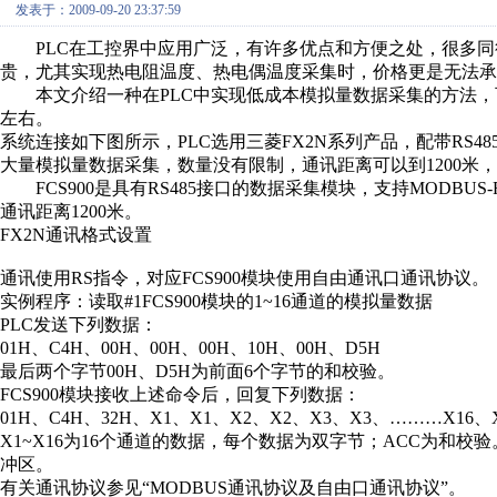
发表于：2009-09-20 23:37:59
PLC在工控界中应用广泛，有许多优点和方便之处，很多同行
贵，尤其实现热电阻温度、热电偶温度采集时，价格更是无法承
本文介绍一种在PLC中实现低成本模拟量数据采集的方法，可
左右。
系统连接如下图所示，PLC选用三菱FX2N系列产品，配带RS4
大量模拟量数据采集，数量没有限制，通讯距离可以到1200米
FCS900是具有RS485接口的数据采集模块，支持MODBU
通讯距离1200米。
FX2N通讯格式设置
通讯使用RS指令，对应FCS900模块使用自由通讯口通讯协议。
实例程序：读取#1FCS900模块的1~16通道的模拟量数据
PLC发送下列数据：
01H、C4H、00H、00H、00H、10H、00H、D5H
最后两个字节00H、D5H为前面6个字节的和校验。
FCS900模块接收上述命令后，回复下列数据：
01H、C4H、32H、X1、X1、X2、X2、X3、X3、………X16、
X1~X16为16个通道的数据，每个数据为双字节；ACC为和
冲区。
有关通讯协议参见“MODBUS通讯协议及自由口通讯协议”。