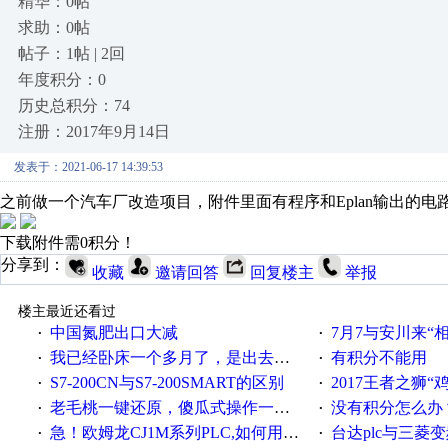
精华：0帖
求助：0帖
帖子：1帖 | 2回
年度积分：0
历史总积分：74
注册：2017年9月14日
发表于：2021-06-17 14:39:53
之前做一个汽车厂改造项目，附件里面有程序和Eplan输出的
下载附件需0积分！
分享到：
收藏
邀请回答
回复楼主
举报
楼主最近还看过
中国氮肥出口大减
7月7与安川来“
·
·
我已经卧床一个多月了，是出去安装机械手在高速遭遇车祸所致:大家工作都要特别注意啊
有积分不能用
·
·
S7-200CN与S7-200SMART的区别
2017王者之狮“鸡”情签到
·
·
老毛桃一键还原，傻瓜式操作一键轻松备份还原；程序为向导式安装，一键即可实现自动备份或还原系统。
没有积分怎么办
·
·
急！欧姆龙CJ1M系列PLC,如何用时间控制变频器。要求时间在组态王中可以自由输入！拜托各位大神了！
台达plc与三菱
·
·