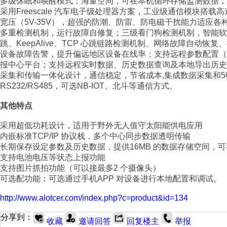
多级休眠和唤醒模式；海量空间，可在本机循环存储监测数据，
采用Freescale 汽车电子级处理器方案，工业级通信模块搭载
宽压（5V-35V），超强的防潮、防雷、防电磁干扰能力适应各
多重检测机制，运行故障自修复；三级看门狗检测机制，智能软
跳、KeepAlive、TCP 心跳链路检测机制、网络故障自动恢
设备故障告警，提升偏远地区设备在线率；支持远程参数配置
报中心平台；支持远程实时数据、历史数据查询及本地导出历史
采集和传输一体化设计，通信稳定，节省成本,集成数据采集和5G/4G
RS232/RS485，可选NB-IOT、北斗等通信方式。
其他特点
采用超低功耗设计，适用于野外无人值守太阳能供电应用
内嵌标准TCP/IP 协议栈，多个中心同步数据透明传输
长期保存设定参数及历史数据，提供16MB 的数据存储空间，可
支持电池电压等状态上报功能
支持图片抓拍功能（可以接最多2 个摄像头）
可选配功能：可选通过手机APP 对设备进行本地配置和调试。
http://www.alotcer.com/index.php?c=product&id=134
分享到：
收藏
邀请回答
回复楼主
举报