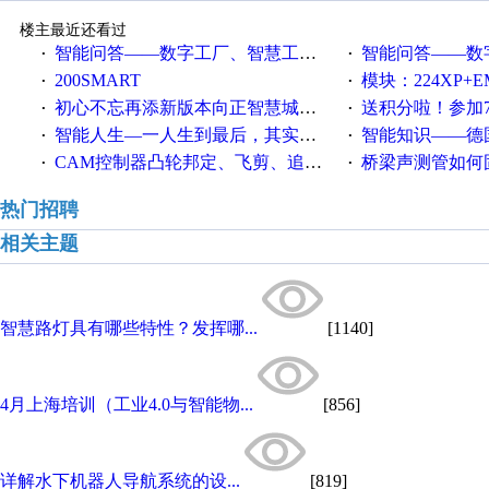
楼主最近还看过
智能问答——数字工厂、智慧工厂和智能制造三者的区别是什么？
智能问答——数字化工厂与传
·
·
200SMART
模块：224XP+EM223+EM231+EM2
·
·
初心不忘再添新版本向正智慧城市云展厅3.0版亮相
送积分啦！参加7月6日
·
·
智能人生—一人生到最后，其实拼的都是人品
智能知识——德国工业崛起过
·
·
CAM控制器凸轮邦定、飞剪、追剪等C功能块
桥梁声测管如何固定
·
·
热门招聘
相关主题
智慧路灯具有哪些特性？发挥哪...
[1140]
4月上海培训（工业4.0与智能物...
[856]
详解水下机器人导航系统的设...
[819]