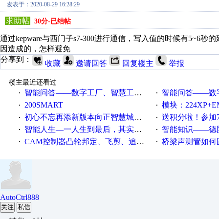
发表于：2020-08-29 16:28:29
求助帖
30分-已结帖
通过kepware与西门子s7-300进行通信，写入值的时候有5
因造成的，怎样避免
分享到：
收藏
邀请回答
回复楼主
举报
楼主最近还看过
智能问答——数字工厂、智慧工厂和智能制造三者的区别是什么？
智能问答——数字化工厂与传
·
·
200SMART
模块：224XP+EM223+EM231+EM2
·
·
初心不忘再添新版本向正智慧城市云展厅3.0版亮相
送积分啦！参加7月6日
·
·
智能人生—一人生到最后，其实拼的都是人品
智能知识——德国工业崛起过
·
·
CAM控制器凸轮邦定、飞剪、追剪等C功能块
桥梁声测管如何固定
·
·
AutoCtrl888
关注
私信