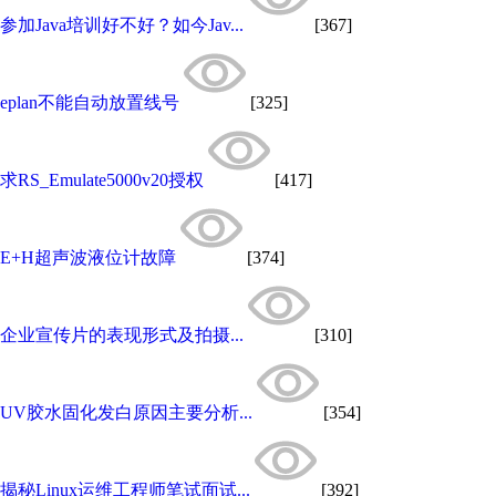
参加Java培训好不好？如今Jav...
[367]
eplan不能自动放置线号
[325]
求RS_Emulate5000v20授权
[417]
E+H超声波液位计故障
[374]
企业宣传片的表现形式及拍摄...
[310]
UV胶水固化发白原因主要分析...
[354]
揭秘Linux运维工程师笔试面试...
[392]