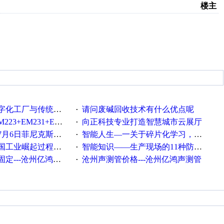
楼主
统工厂的差别体现在哪里？
请问废碱回收技术有什么优点呢
·
35+EM232+EM232怎么用以太网通讯？
向正科技专业打造智慧城市云展厅
·
菲尼克斯在线研讨会即得
智能人生—一关于碎片化学习，看这一篇就够了！
·
程中不得不提的10个关键词
智能知识——生产现场的11种防错！(1)
·
---沧州亿鸿声测管
沧州声测管价格---沧州亿鸿声测管​
·