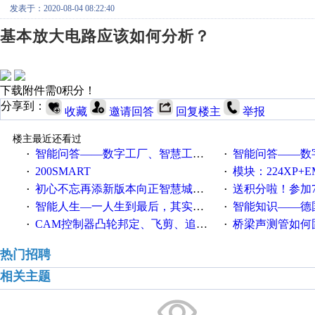
发表于：2020-08-04 08:22:40
基本放大电路应该如何分析？
下载附件需0积分！
分享到：
收藏
邀请回答
回复楼主
举报
楼主最近还看过
智能问答——数字工厂、智慧工厂和智能制造三者的区别是什么？
智能问答——数字化工厂与传
·
·
200SMART
模块：224XP+EM223+EM231+EM2
·
·
初心不忘再添新版本向正智慧城市云展厅3.0版亮相
送积分啦！参加7月6日
·
·
智能人生—一人生到最后，其实拼的都是人品
智能知识——德国工业崛起过
·
·
CAM控制器凸轮邦定、飞剪、追剪等C功能块
桥梁声测管如何固定
·
·
热门招聘
相关主题