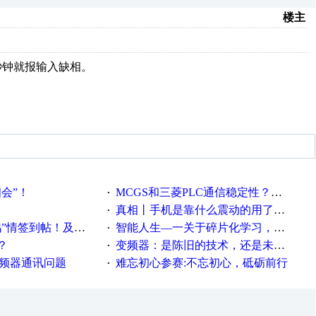
楼主
秒钟就报输入缺相。
相会”！
MCGS和三菱PLC通信稳定性？？？
·
真相丨手机是靠什么震动的用了这么多年才知道！
·
帖！及时更新在线研讨会预告
智能人生—一关于碎片化学习，看这一篇就够了！
·
？
变频器：是陈旧的技术，还是未来的幕后英雄？
·
变频器通讯问题
难忘初心参赛:不忘初心，砥砺前行
·