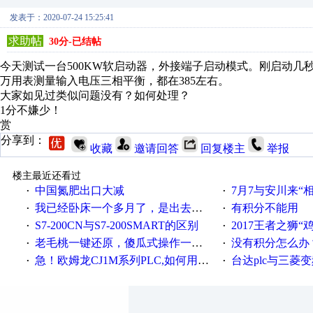
发表于：2020-07-24 15:25:41
求助帖
30分-已结帖
今天测试一台500KW软启动器，外接端子启动模式。刚启动几
万用表测量输入电压三相平衡，都在385左右。
大家如见过类似问题没有？如何处理？
1分不嫌少！
赏
分享到：
收藏
邀请回答
回复楼主
举报
楼主最近还看过
中国氮肥出口大减
7月7与安川来“
·
·
我已经卧床一个多月了，是出去安装机械手在高速遭遇车祸所致:大家工作都要特别注意啊
有积分不能用
·
·
S7-200CN与S7-200SMART的区别
2017王者之狮“鸡”情签到
·
·
老毛桃一键还原，傻瓜式操作一键轻松备份还原；程序为向导式安装，一键即可实现自动备份或还原系统。
没有积分怎么办
·
·
急！欧姆龙CJ1M系列PLC,如何用时间控制变频器。要求时间在组态王中可以自由输入！拜托各位大神了！
台达plc与三菱
·
·