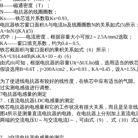
B——磁通密度（T）；
N——电抗器的线圈圈数；
Ks——铁芯迭片系数取Ks=0.93。
电抗器铁芯窗口面积A与电流In及线圈圈数N的关系如式(5)所示
A=InN/(jKA)(5)
式中：j——电流密度，根据容量大小可按2～2.5A/mm2选取；
KA——窗口填充系数，约为0.4～0.5。
铁芯截面积与窗口面积的乘积关系如式（6）所示：
SA=UI/(4.44fBjKsKA×10－4)（6）
由式(6)可知，根据电抗器的容量UI(=ΔULIn)值，选用适当的
假设选用B=0.6T，j=200A/cm2，Ks=0.93，KA=0.45，设
为了使进线电抗器有较好的线性度，在铁芯中应有适当的气隙。调
过实测电感值进行调整。
7电抗器电感量的测定
7．1直流电抗器LDC电感量的测定
铁芯电抗器的电感量和它的工作状况有很大关系，而且是呈非
图4所示是测量直流电抗器的电路。在电抗器上分别加上直流电流Id
两端的交流电压U～与交流电流I～，可由式（9）、式（10）式
7．2交流电抗器电感量的测定