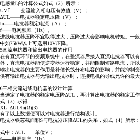
电感量L的计算公式如式（2）所示：
UV——交流输入相电压有效值（V）；
ΔUL——电抗器额定电压降（V）；
In——电抗器额定电流（A）；
f——电网频率（Hz）。
进线电抗器压降不宜取得过大，压降过大会影响电机转矩。一般情
中如75kW以上可选用10V压降。
5直流电抗器和输出电抗器的作用
在有直流环节的变频系统中，在整流器后接入直流电抗器可以有效
外，直流电抗器能使逆变器运行稳定，并能限制短路电流，所以
输出电抗器的主要作用是补偿长线分布电容的影响，并能抑制
供有输出电抗器与无输出电抗器时，连接电机的导线允许的最大
6三相交流进线电抗器的设计计算
当选定了电抗器的额定电压降ΔUL，再计算出电抗器的额定工作
式（3）求得：
XL=ΔUL/In(Ω)(3)
有了以上数据便可以对电抗器进行结构设计。
电抗器铁芯截面积S与电抗器压降ΔUL的关系，如式（4）所示
式中：ΔUL——单位V；
f——电源频率（Hz）；