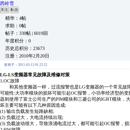
西岭雪
关注
私信
精华：4帖
求助：0帖
帖子：330帖 | 6019回
年度积分：0
历史总积分：23673
注册：2010年2月20日
发表于：2011-03-13 01:23:22
LG-LS变频器常见故障及维修对策
1.OC故障
和其他变频器一样，过流报警也是LG变频器的一个常见故障
可能性:大功率模块的损坏可能引起OC报警，小功率经济型的变
器则使用了富士公司生产的PIM模块和三菱公司的IGBT模块，
坏主要可能有以下几种原因造成:
(1) 输出负载发生短路缺相;
(2) 负载过大，大电流持续出现;
(3) 负载波动很大，导致浪涌电流过大，都可能引起OC报警，损
2.HW故障