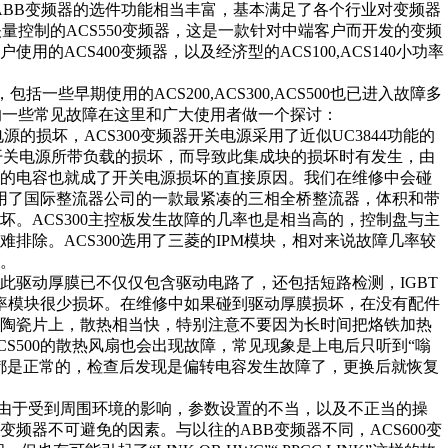
说ABB变频器的选件功能相当丰富，基本满足了各个行业对变频器
量控制的ACS550变频器，这是一款针对中端客户而开发的变频
ACS400变频器，以及经济型的ACS100,ACS140小功率
早期使用的ACS200,ACS300,ACS500也已进入故障多
的一些常见故障在这里和广大使用者做一个探讨：
损坏，ACS300变频器开关电源采用了近似UC3844功能的
及开关电源所带负载的损坏，而导致此集成块的损坏时有发生，由
波的电容也就成了开关电源损坏的直接原因。我们在维修中会碰
选用了国际整流器公司的一款最紧凑的三相全桥整流器，体积和带
。ACS300主控板发生故障的几率也是相当高的，控制盘与主
排除。ACS300选用了三菱的IPM模块，相对来说故障几率较
。
此驱动厚膜已不仅仅包含驱动电路了，还包括短路检测，IGBT
功率模块很少损坏。在维修中如果碰到驱动厚膜损坏，在没有配件
于陶瓷片上，散热相当快，特别注意不要因为长时间把烙铁加热
S500的散热风扇也会出现故障，常见现象是上电后只听到“嗡
都是正常的，检查后发现是偏转电容发生故障了，更换后就恢复
由于受到周围环境的影响，参数设置的不当，以及不正当的操
频器不可避免的因素。与以往的ABB变频器不同，ACS600变