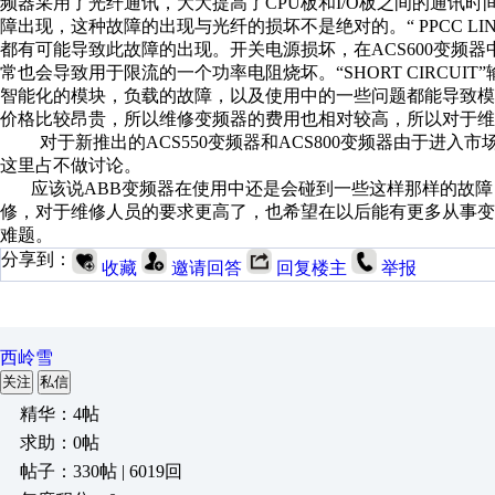
频器采用了光纤通讯，大大提高了CPU板和I/O板之间的通讯时间，但也
障出现，这种故障的出现与光纤的损坏不是绝对的。“ PPCC LIN
都有可能导致此故障的出现。开关电源损坏，在ACS600变频
常也会导致用于限流的一个功率电阻烧坏。“SHORT CIRCUI
智能化的模块，负载的故障，以及使用中的一些问题都能导致
价格比较昂贵，所以维修变频器的费用也相对较高，所以对于维
对于新推出的ACS550变频器和ACS800变频器由于进入
这里占不做讨论。
应该说ABB变频器在使用中还是会碰到一些这样那样的故障
修，对于维修人员的要求更高了，也希望在以后能有更多从事
难题。
分享到：
收藏
邀请回答
回复楼主
举报
西岭雪
关注
私信
精华：4帖
求助：0帖
帖子：330帖 | 6019回