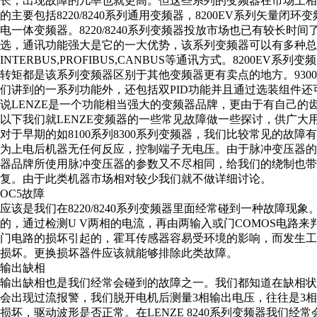
长，出现故障的几率也就更高。但这些系列的变频器在市场上
的主要包括8220/8240系列通用变频器，8200EV系列矢量闭
电一体变频器。8220/8240系列变频器投放市场也已有较长
选，通讯功能强大是它的一大优势，该系列变频器可以有多种总线通
INTERBUS,PROFIBUS,CANBUS等通讯方式。8200EV
转矩都是该系列变频器区别于其他变频器更有卖点的地方。930
们讲到的一系列功能外，还包括双PID功能并且通过选装组件还可
说LENZE是一个功能相当强大的变频器品牌，更由于有自己的
以下我们就LENZE变频器的一些常见故障做一些探讨，供广大
对于早期的如8100系列8300系列变频器，我们比较常见的故
为上电后机器无任何反应，控制端子无电压。由于脉冲变压器
器品牌所使用脉冲变压器的参数又不尽相同，给我们的绕制也带
复。由于此类机器市场相对较少我们就不做详细讨论。
OC5故障
应该是我们在8220/8240系列变频器里面经常碰到一种故障现
的，通过检测U V两相的电流，再由两输入或门COMOS电路
门电路的损坏引起的，霍耳传感器容易受环境的影响，而发生
损坏。更换损坏器件应该就能够排除此类故障。
输出缺相
输出缺相也是我们经常会碰到的故障之一。我们都知道在缺相
会出现过流报警，我们脱开电机后测量3相输出电压，往往是3
损坏，驱动波形是否正常。在LENZE 8240系列变频器我们