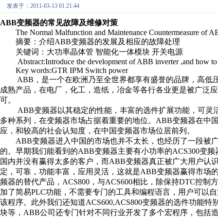
发表于：2011-03-13 01:21:44
ABB变频器的常见故障及维修对策
The Normal Malfunction and Maintenance Countermeasure of AB
摘要：介绍ABB变频器的发展及相应的故障处理
关键词：大功率晶体管 智能化一体模块 开关电源
Abstract:Introduce the development of ABB inverter ,and how to d
Key words:GTR IPM Switch power
ABB，是一个在欧洲乃至全世界都享有盛誉的品牌，高低压
成熟产品，在电厂，化工，造纸，冶金等各行各业更是被广泛应
可。
ABB变频器以其稳定的性能，丰富的选件扩展功能，可灵活
多种系列，在变频器市场占据着重要的地位。ABB变频器在中
应，和较高的社会认知度，在中国变频器市场位居前列。
ABB变频器进入中国的市场也并不太长，也经历了一段被广
的。早期我们能看到的ABB变频器主要有小功率的ACS300变
国内并没有赢得太多的客户，而ABB变频器真正被广大用户认识和
定，可靠，功能丰富，应用灵活，这就是ABB变频器赢得市场的法
频器的替代产品，ACS800，与ACS600相比，除保持DTC控
加了简易PLC功能，不需要专门的工具和编程语言，用户可以自
该程序。此外我们还知道ACS600,ACS800变频器的选件功能特别丰富
块等，ABB公司还专门针对不同行业开发了多个宏程序，包括