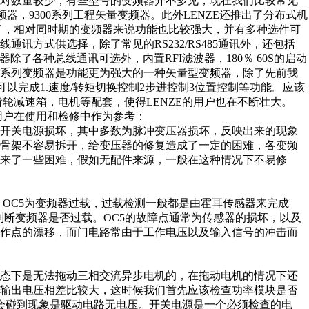
相对数量较少，有些型号的变频器并不多见，现在我们比较常见
环变频器，9300系列工程矢量变频器。此外LENZE还推出了分布式机
时间了，相对同时期的变频器来说功能也比较强大，并有多种选件可
讯方式供选择，除了常见的RS232/RS485通讯外，还包括
系列变频器除了各种总线通讯可选外，内置RFI滤波器，180％ 60S的启动
0系列变频器是功能更为强大的一种矢量型变频器，除了先前我
以完成1.速度/转矩切换控制2步进控制3位置控制等功能。应该
齿轮减速箱，电机等配套，使得LENZE的用户也在不断壮大。
用户在使用和检修中作为参考：
障有开关电源损坏，其中多数为脉冲变压器损坏，反映出来的现象
的骨架不容易拆开，给变压器的修复造成了一定的困难，各变频
来了一些困难，假如无配件来源，一般在这种情况下不易修
象。OC5为变频器过载，过载检测一般都是由霍耳传感器来完成
来判断变频器是否过载。OC5的故障点通常为传感器的损坏，以及
工作点的漂移，而门电路常由于工作电压以及输入信号的冲击而
状态下是无法拖动三相交流异步电机的，在拖动电机的情况下还
相输出电压相差比较大，这时候我们首先应该检查功率模块是否
经常会碰到现象是驱动电路无电压。开关电源是一个必须检查的电