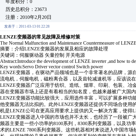
年度积分：0
历史总积分：23673
注册：2010年2月20日
发表于：2011-03-13 01:22:28
LENZE变频器的常见故障及维修对策
The Normal Malfunction and Maintenance Countermeasure of LENZE 
摘要：介绍LENZE变频器的发展及相应的故障处理
关键词：伺服驱动器 矢量控制 开关电源
Abstract:Introduce the development of LENZE inverter ,and how to dea
Key words:Servo Driver vector control Switch power
LENZE变频器，在驱动产品领域也是一个非常著名的品牌，
流电机，伺服电机，磁粉离合器，以及齿轮减速机等，应该说在
LENZE变频器广泛应用于纺织、造纸、烟草、印刷、包装、冶
器在变频器市场上还是有着相当的知名度，也越来越被广大国内
LENZE变频器功能比较强大，应用选件丰富，可以扩展多种功能
他变频器无法比拟的。此外LENZE变频器还提供不同场合使
机是LENZE公司在更高应用要求上提供的又一解决方案，使得L
LENZE变频器进入中国的市场也并不太长，也经历了一段被广
频器主要是一些小功率的8100系列，8300系列变频器，以及功
术的LENZE 7800系列变频器。这些机器相对来说进入中国