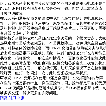
路，8240系列变频器与其它变频器的不同之处是驱动电源不是
以我们还必须检查隔离变压器是否有问题。排除以上故障应该可
开关电源故障
在8200系列通用变频器的维修中我们会经常碰到开关电源损坏
坏。开关管的损坏较容易更换，原型号晶体管及其替换晶体管
器的控制电路元器件都是集成于绝缘陶瓷片上，不易更换，需要
变频器散热引起的故障
散热板分离散热技术也是LENNZE变频器的一个很大卖点，大
热风扇后常常成为变频器的一个常见故障点。这种现象主要在纺
扇，引起变频器故障报警。而LENZE变频器的散热板分离散
后出现变频器带不起重载的现象，从我们的经验分析也有可能
易老化，损耗更快。一般在这种情况下，更换老化器件能解决此
此外，在实际应用中我们也可以依据变频器的发光二极管的状
种判断办法更方便。一般在绿灯亮，红灯灭的情况下是在控制
绿灯灭，红灯一秒闪烁一次，此时变频器为故障状态。
应该说LENZE变频器在使用中还是会碰到一些这样那样的故障
在性能上还是很有特点，像位置控制，同步控制都是它的优势
LENZE变频器线路相对还是比较复杂，且PCB板有多层布线
够多多交流，解决更多的实际问题。
回复
引用
举报