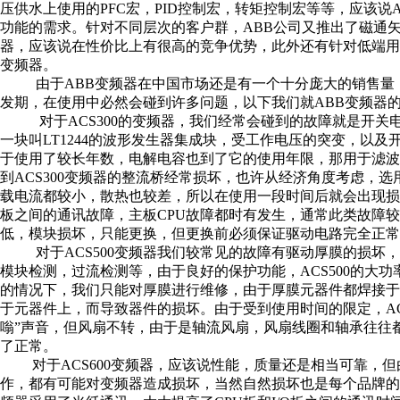
压供水上使用的PFC宏，PID控制宏，转矩控制宏等等，应该
功能的需求。针对不同层次的客户群，ABB公司又推出了磁通矢
器，应该说在性价比上有很高的竞争优势，此外还有针对低端用户使用的
变频器。
由于ABB变频器在中国市场还是有一个十分庞大的销售量，包括一些
发期，在使用中必然会碰到许多问题，以下我们就ABB变频器
对于ACS300的变频器，我们经常会碰到的故障就是开关电源的
一块叫LT1244的波形发生器集成块，受工作电压的突变，以
于使用了较长年数，电解电容也到了它的使用年限，那用于滤
到ACS300变频器的整流桥经常损坏，也许从经济角度考虑，
载电流都较小，散热也较差，所以在使用一段时间后就会出现损坏
板之间的通讯故障，主板CPU故障都时有发生，通常此类故障较难
低，模块损坏，只能更换，但更换前必须保证驱动电路完全正常
对于ACS500变频器我们较常见的故障有驱动厚膜的损坏，
模块检测，过流检测等，由于良好的保护功能，ACS500的大
的情况下，我们只能对厚膜进行维修，由于厚膜元器件都焊接
于元器件上，而导致器件的损坏。由于受到使用时间的限定，AC
嗡”声音，但风扇不转，由于是轴流风扇，风扇线圈和轴承往往
了正常。
对于ACS600变频器，应该说性能，质量还是相当可靠，但
作，都有可能对变频器造成损坏，当然自然损坏也是每个品牌的变