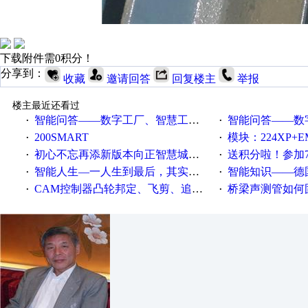
下载附件需0积分！
分享到：
收藏
邀请回答
回复楼主
举报
楼主最近还看过
智能问答——数字工厂、智慧工厂和智能制造三者的区别是什么？
智能问答——数字化工厂与传
·
·
200SMART
模块：224XP+EM223+EM231+EM2
·
·
初心不忘再添新版本向正智慧城市云展厅3.0版亮相
送积分啦！参加7月6日
·
·
智能人生—一人生到最后，其实拼的都是人品
智能知识——德国工业崛起过
·
·
CAM控制器凸轮邦定、飞剪、追剪等C功能块
桥梁声测管如何固定
·
·