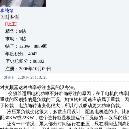
李纯绪
关注
私信
[版主]
精华：9帖
求助：1帖
帖子：123帖 | 8889回
年度积分：4042
历史总积分：88302
注册：2006年10月09日
发表于：2020-07-21 15:32:21
对变频器这种功率标注也真的没办法。
变频器适用电机功率不好准确标注的原因，在于电机的功率因
重载的区别指的是负载的工况。如恒转矩调速应该属于重载，
于轻载，电流随转速变化很大，所以可以驱动更大功率负载。
液压泵负载变化很大，多数应用设计，配套电机选的小。比如
配30KW或22KW，这个选择就是根据运行工况做的----实际的
还有一种情况，泵大部分时间运行在低压，只在瞬间达到高压