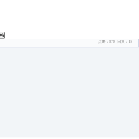
帖
点击：
870
| 回复：
18