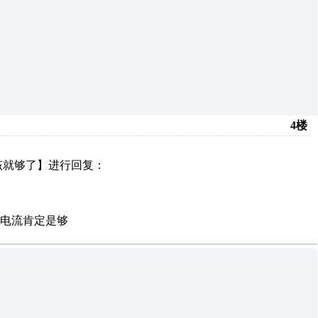
4楼
该就够了】进行回复：
出电流肯定是够