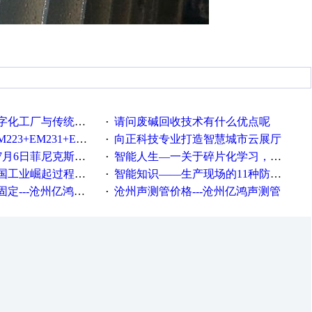
统工厂的差别体现在哪里？
请问废碱回收技术有什么优点呢
·
35+EM232+EM232怎么用以太网通讯？
向正科技专业打造智慧城市云展厅
·
菲尼克斯在线研讨会即得
智能人生—一关于碎片化学习，看这一篇就够了！
·
程中不得不提的10个关键词
智能知识——生产现场的11种防错！(1)
·
---沧州亿鸿声测管
沧州声测管价格---沧州亿鸿声测管​
·