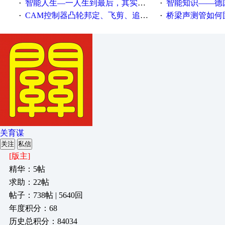
智能人生—一人生到最后，其实拼的都是人品
智能知识——德国工业崛起过
·
·
CAM控制器凸轮邦定、飞剪、追剪等C功能块
桥梁声测管如何固定
·
·
关育谋
关注
私信
[版主]
精华：5帖
求助：22帖
帖子：738帖 | 5640回
年度积分：68
历史总积分：84034