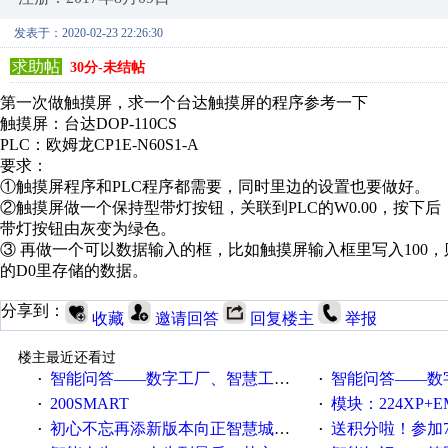
发表于：2020-02-23 22:26:30
求助帖
30分-未结帖
第一次做触摸屏，求一个台达触摸屏的程序参考一下
触摸屏：台达DOP-110CS
PLC：欧姆龙CP1E-N60S1-A
要求：
①触摸屏程序和PLC程序都需要，同时里边的设置也要做好。
②触摸屏做一个保持型带灯按钮，关联到PLC的W0.00，按下后，PLC
带灯按钮由灰变为绿色。
③ 再做一个可以数据输入的框，比如触摸屏输入框里写入100，则
的D0里存储的数据。
分享到：
收藏
邀请回答
回复楼主
举报
楼主最近还看过
智能问答——数字工厂、智慧工厂和智能制造三者的区别是什么？
智能问答——数字化工厂与传
·
·
200SMART
模块：224XP+EM223+EM231+EM2
·
·
初心不忘再添新版本向正智慧城市云展厅3.0版亮相
送积分啦！参加7月6日
·
·