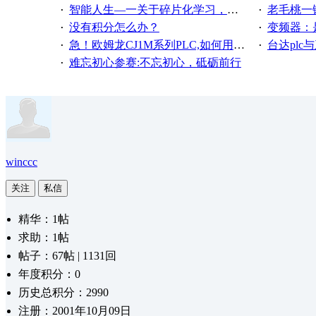
智能人生—一关于碎片化学习，看这一篇就够了！
老毛桃一键还原，傻瓜式操作一
·
·
没有积分怎么办？
变频器：是陈
·
·
急！欧姆龙CJ1M系列PLC,如何用时间控制变频器。要求时间在组态王中可以自由输入！拜托各位大神了！
台达pl
·
·
难忘初心参赛:不忘初心，砥砺前行
·
winccc
关注
私信
精华：1帖
求助：1帖
帖子：67帖 | 1131回
年度积分：0
历史总积分：2990
注册：2001年10月09日