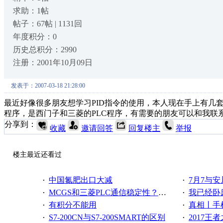
求助：1帖
帖子：67帖 | 1131回
年度积分：0
历史总积分：2990
注册：2001年10月09日
发表于：2007-03-18 21:28:00
最近好像很多朋友想学习PID指令的使用，本人现在手上有几
程序，是西门子和三菱的PLC程序，有需要的朋友可以和我联
分享到：
收藏
邀请回答
回复楼主
举报
楼主最近还看过
中国氮肥出口大减
7月7与安
·
·
MCGS和三菱PLC通信稳定性？？？
我已经卧床一个多月了，是
·
·
有积分不能用
真相丨手机是
·
·
S7-200CN与S7-200SMART的区别
2017王者之狮
·
·