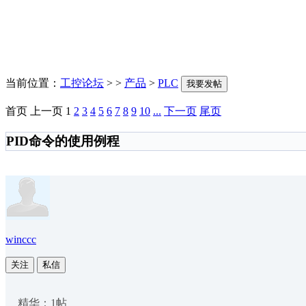
当前位置：
工控论坛
> >
产品
>
PLC
我要发帖
首页
上一页
1
2
3
4
5
6
7
8
9
10
...
下一页
尾页
PID命令的使用例程
winccc
关注
私信
精华：1帖