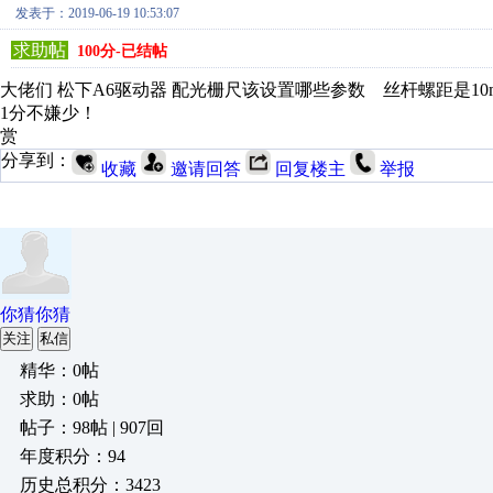
发表于：2019-06-19 10:53:07
求助帖
100分-已结帖
大佬们 松下A6驱动器 配光栅尺该设置哪些参数 丝杆螺距是10mm
1分不嫌少！
赏
分享到：
收藏
邀请回答
回复楼主
举报
你猜你猜
关注
私信
精华：0帖
求助：0帖
帖子：98帖 | 907回
年度积分：94
历史总积分：3423