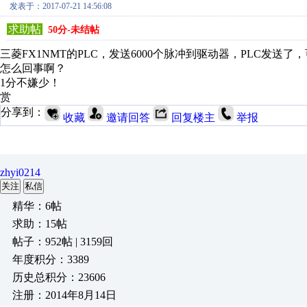
发表于：2017-07-21 14:56:08
求助帖
50分-未结帖
三菱FX1NMT的PLC，发送6000个脉冲到驱动器，PLC发
怎么回事啊？
1分不嫌少！
赏
分享到：
收藏
邀请回答
回复楼主
举报
zhyi0214
关注
私信
精华：6帖
求助：15帖
帖子：952帖 | 3159回
年度积分：3389
历史总积分：23606
注册：2014年8月14日