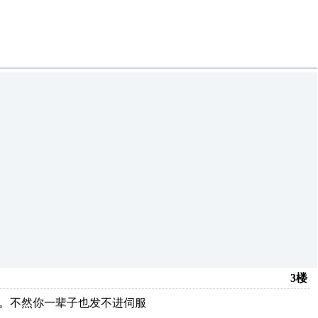
3楼
吗。不然你一辈子也发不进伺服