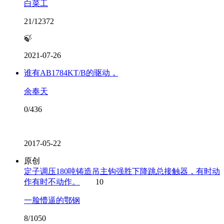
白菜工
21/12372
🍃
2021-07-26
谁有AB1784KT/B的驱动，
余奉天
0/436
2017-05-22
原创
定子调压180吨铸造吊主钩强胜下降跳总接触器，有时动
作有时不动作。
10
一脸懵逼的鄂钢
8/1050