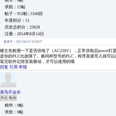
精华：6帖
求助：15帖
帖子：952帖 | 3160回
年度积分：11
历史总积分：23628
注册：2014年8月14日
发表于：2017-04-21 10:18:57
楼主先检测一下是否供电了（AC220V），正常供电后powe
是你的PLC出故障了。换同样型号的PLC，程序直接导入就可以用的。编
装完软件记得安装驱动，才可以使用的哦
回复
引用
举报
菜鸟不会水
关注
私信
精华：0帖
求助：0帖