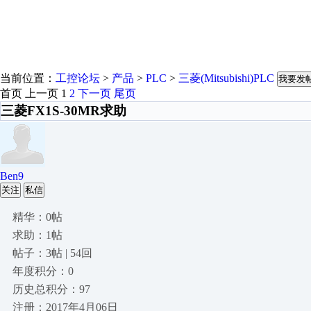
当前位置：
工控论坛
>
产品
>
PLC
>
三菱(Mitsubishi)PLC
我要发
首页
上一页
1
2
下一页
尾页
三菱FX1S-30MR求助
Ben9
关注
私信
精华：0帖
求助：1帖
帖子：3帖 | 54回
年度积分：0
历史总积分：97
注册：2017年4月06日