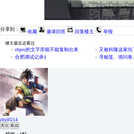
分享到：
收藏
邀请回答
回复楼主
举报
楼主最近还看过
ebpro的文字库能不能复制出来
又被科隆这家坑
·
·
合肥调试记录4
寻秘笈、填问卷
·
·
zhyi0214
关注
私信