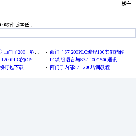
楼主
00软件版本低，
子200---称重程序
西门子S7-200PLC编程130实例精解
·
0PLC的OPC通信研究
PC高级语言与S7-1200/1500通讯含C#源码(WinTcpS7_1K)
·
视频打包下载
西门子内部S7-1200培训教程
·