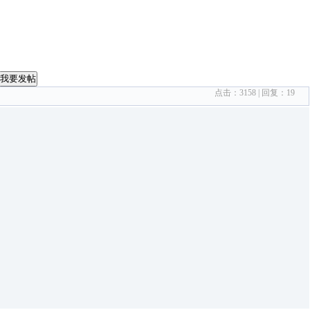
我要发帖
点击：
3158
| 回复：
19