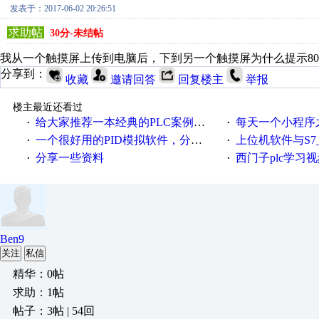
发表于：2017-06-02 20:26:51
求助帖
30分-未结帖
我从一个触摸屏上传到电脑后，下到另一个触摸屏为什么提示80
分享到：
收藏
邀请回答
回复楼主
举报
楼主最近还看过
给大家推荐一本经典的PLC案例讲解教材
每天一个小程序之西门
·
·
一个很好用的PID模拟软件，分享给大家
上位机软件与S7_120
·
·
分享一些资料
西门子plc学习
·
·
Ben9
关注
私信
精华：0帖
求助：1帖
帖子：3帖 | 54回