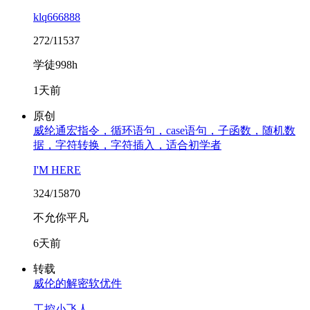
klq666888
272/11537
学徒998h
1天前
原创
威纶通宏指令，循环语句，case语句，子函数，随机数
据，字符转换，字符插入，适合初学者
I'M HERE
324/15870
不允你平凡
6天前
转载
威伦的解密软优件
工控小飞人