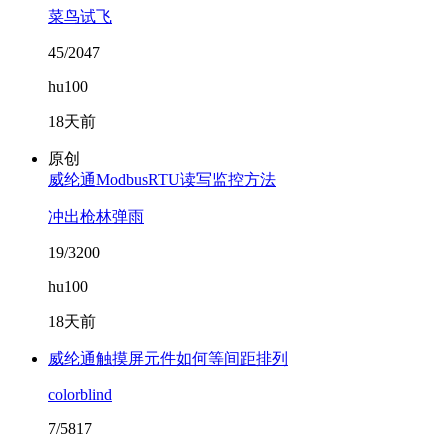
菜鸟试飞
45/2047
hu100
18天前
原创
威纶通ModbusRTU读写监控方法
冲出枪林弹雨
19/3200
hu100
18天前
威纶通触摸屏元件如何等间距排列
colorblind
7/5817