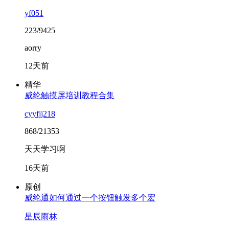
yf051
223/9425
aorry
12天前
精华
威纶触摸屏培训教程合集
cyyfjj218
868/21353
天天学习啊
16天前
原创
威纶通如何通过一个按钮触发多个宏
星辰雨林