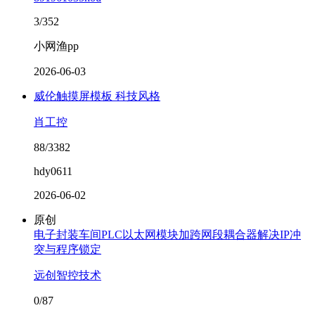
3/352
小网渔pp
2026-06-03
威伦触摸屏模板 科技风格
肖工控
88/3382
hdy0611
2026-06-02
原创
电子封装车间PLC以太网模块加跨网段耦合器解决IP冲
突与程序锁定
远创智控技术
0/87