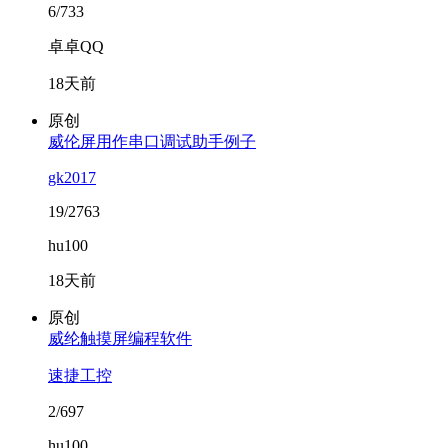
6/733
卓卓QQ
18天前
原创
威伦屏用作串口调试助手例子
gk2017
19/2763
hu100
18天前
原创
威纶触摸屏编程软件
速捷工控
2/697
hu100