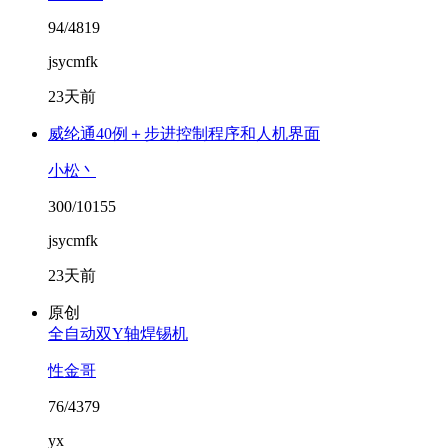
94/4819
jsycmfk
23天前
威纶通40例＋步进控制程序和人机界面
小松丶
300/10155
jsycmfk
23天前
原创
全自动双Y轴焊锡机
性金哥
76/4379
yx