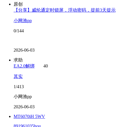
原创
【分享】威纶通定时锁屏，浮动密码，提前3天提示
小网渔pp
0/144
2026-06-03
求助
EA2.0解绑
40
其实
1/413
小网渔pp
2026-06-03
MT6070iH 5WV
891961035hou