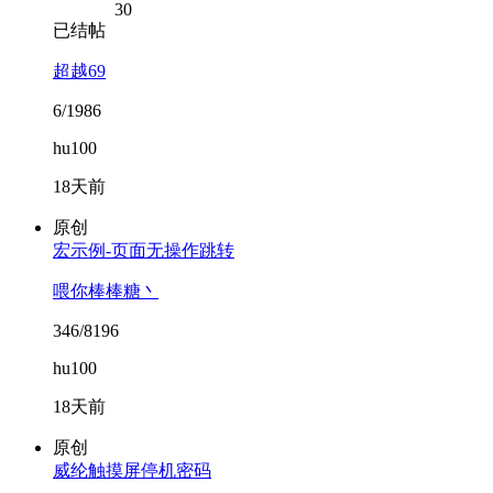
30
已结帖
超越69
6/1986
hu100
18天前
原创
宏示例-页面无操作跳转
喂你棒棒糖丶
346/8196
hu100
18天前
原创
威纶触摸屏停机密码