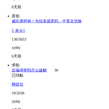
6天前
原创
威伦屏样例！包括多级密码，中英文切换
 炎火
136/5653
xyhly
6天前
求助
反编译密码怎么破解
30
已结帖
网提垃
19/2036
xyhly