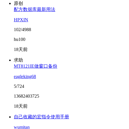
原创
配方数据库最新用法
HPXIN
102/4988
hu100
18天前
求助
MT8121IE做窗口备份
eagleking68
5/724
13682403725
18天前
自己收藏的宏指令使用手册
wumitan