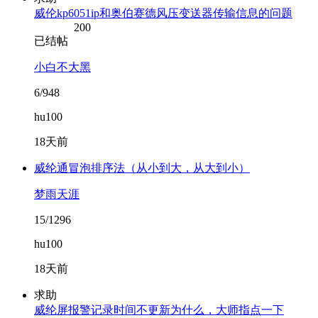
威伦kp6051ip和奥伯赛德风压变送器传输信息的问题
200
已结帖
小白不大黑
6/948
hu100
18天前
威纶通冒泡排序法（从小到大，从大到小）
梦雨天涯
15/1296
hu100
18天前
求助
威纶屏报警记录时间不更新为什么，大师指点一下