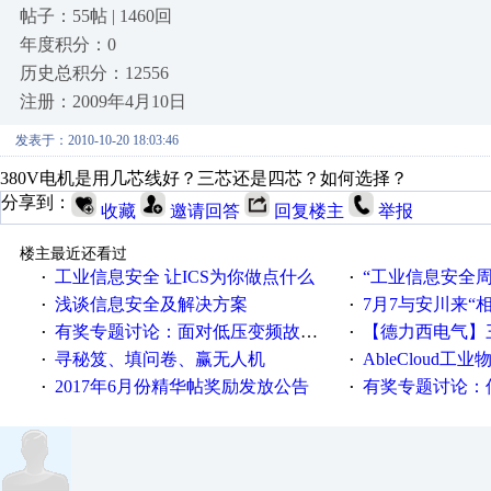
帖子：55帖 | 1460回
年度积分：0
历史总积分：12556
注册：2009年4月10日
发表于：2010-10-20 18:03:46
380V电机是用几芯线好？三芯还是四芯？如何选择？
分享到：
收藏
邀请回答
回复楼主
举报
楼主最近还看过
工业信息安全 让ICS为你做点什么
“工业信息安全周之我见”
·
·
浅谈信息安全及解决方案
7月7与安川来“
·
·
有奖专题讨论：面对低压变频故障，老手是这样解决的！
【德力西电气】三
·
·
寻秘笈、填问卷、赢无人机
AbleCloud工业物
·
·
2017年6月份精华帖奖励发放公告
有奖专题讨论：伺服选择的
·
·