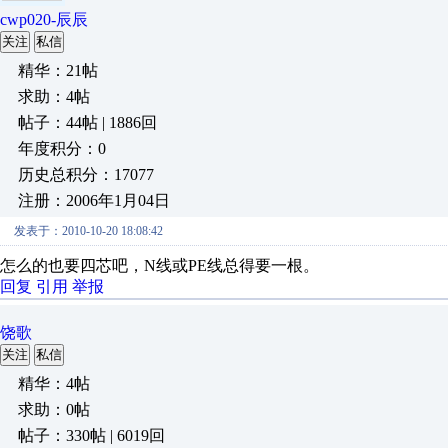
cwp020-辰辰
关注
私信
精华：21帖
求助：4帖
帖子：44帖 | 1886回
年度积分：0
历史总积分：17077
注册：2006年1月04日
发表于：2010-10-20 18:08:42
怎么的也要四芯吧，N线或PE线总得要一根。
回复
引用
举报
饶歌
关注
私信
精华：4帖
求助：0帖
帖子：330帖 | 6019回