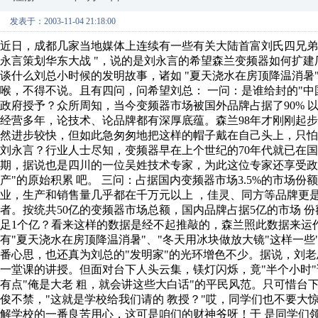
发表于：2003-11-04 21:18:00
近日，成都几家当地媒体上连续有一些有关大陆首富刘氏四兄弟
永言策划华东大战 "，说的是刘永言的希望森兰变频器如何扩
谈什么刘总小时候的发明故事，诸如 "夏天浇水在房顶降温消暑
喉，不得不说。且有四问，问希望刘总： 一问：是谁给封的"
政府授予？众所周知，当今变频器市场被国外品牌占据了90%
经营多年，论技术、论品牌都有深厚底蕴。森兰98年才刚刚起
然进步较快，但如此急匆匆地把这样的帽子戴在自己头上，只怕别
刘永言？行业人士尽知，变频器早在上个世纪的70年代就已在国
期，据说也是四川的一位吴姓技术专家，为此这位专家还享受政
产"的原始积累 吧。 三问：占据国内变频器市场3.5%的市场
业，生产和销售量几乎都在千万元以上 ，佳灵、同方等品牌更
者。按统共50亿的变频器市场总额，国内品牌占据5亿的市场 
足1个亿？看来这样的数据是经不起推敲的，森兰照此数据来运作
有"夏天浇水在房顶降温消暑"、"冬天用冰块做放大镜"这样一些
番心思，也还真为刘总的"发明家"的光环增色不少。据说，刘
一堂课的讲授。但面对台下人头云集，镁灯闪烁，竟"半个小时
有点"俺是大老 粗，就会讲这些大白话"的平民风范。只可惜
俊不禁，"这就是学校给我们请的 教授？"哎，同学们也不要
解学校的一番良苦用心，这可是咱们的财神爷呀！于 是同学们