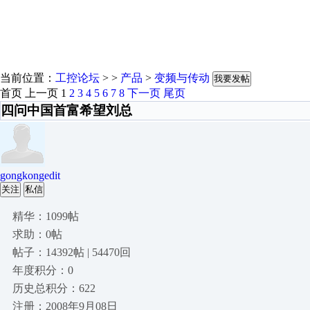
当前位置：
工控论坛
> >
产品
>
变频与传动
我要发帖
首页
上一页
1
2
3
4
5
6
7
8
下一页
尾页
四问中国首富希望刘总
gongkongedit
关注
私信
精华：1099帖
求助：0帖
帖子：14392帖 | 54470回
年度积分：0
历史总积分：622
注册：2008年9月08日