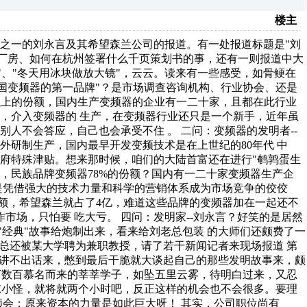
楼主
之一的刘永言及其希望森兰公司的报道。有一处报道标题是"刘
建厂房、如何在杭州签署什么千页策划书的事，还有一则报道中大
"、"冬天用冰块做放大镜"，云云。读来有一些感受，如骨鲠在
中国变频器的第一品牌"？是市场调查咨询机构、行业协会、还是
 以上的份额，国内生产变频器的企业有一二十家，且都在此行业
步，介入变频器的 生产，在变频器行业还只是一个新手，近年虽
人不会答应，自己也会承受不住 。 二问：变频器的发明者--
外研制生产，国内最早开发变频技术是在上世纪的80年代 中
府特殊津贴。想来那时候，咱们的大陆首富还在进行"鹌鹑蛋生
份额，民族品牌变频器78%的份额？国内有一二十家变频器生产企
是凭借强大的技术力量和科学的营销体系成为市场竞争的佼佼
份额，希望森兰就占了4亿，难道这些品牌的变频器加在一起还不
市场，只怕要 吃大亏。 四问：发明家--刘永言？好笑的是居然
"经典"故事给炮制出来，看来给刘老总包装 的大师们还颇费了一
老总还被某大学聘为兼职教授，请了若干新闻记者来现场报道 第
"讲不出话来，憋到最后干脆就大谈起自己的那些发明故事来，颇
台下数百慕名而来的莘莘学子，如坠五里云雾，待明白过来，又忍
大惊小怪，就将就两个小时吧，反正这样的机会也不会很多。要理
领会：原来资本的力量是如此巨大呀！ 其实，公司职位尚有