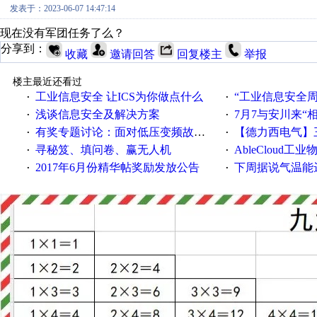
发表于：2023-06-07 14:47:14
现在没有军团任务了么？
分享到：
收藏
邀请回答
回复楼主
举报
楼主最近还看过
工业信息安全 让ICS为你做点什么
“工业信息安全周之我见”
·
·
浅谈信息安全及解决方案
7月7与安川来“
·
·
有奖专题讨论：面对低压变频故障，老手是这样解决的！
【德力西电气】三
·
·
寻秘笈、填问卷、赢无人机
AbleCloud工业物
·
·
2017年6月份精华帖奖励发放公告
下周据说气温能
·
·