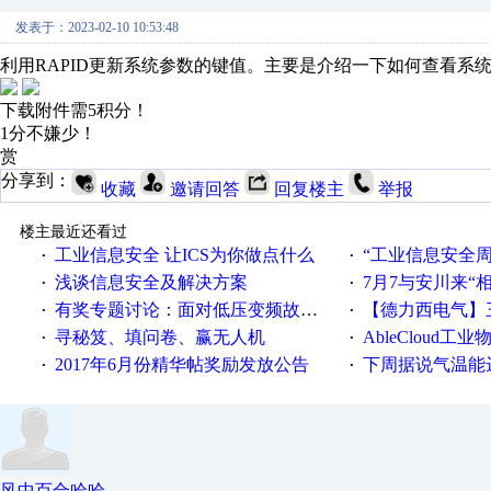
发表于：2023-02-10 10:53:48
利用RAPID更新系统参数的键值。主要是介绍一下如何查看系
下载附件需5积分！
1分不嫌少！
赏
分享到：
收藏
邀请回答
回复楼主
举报
楼主最近还看过
工业信息安全 让ICS为你做点什么
“工业信息安全周之我见”
·
·
浅谈信息安全及解决方案
7月7与安川来“
·
·
有奖专题讨论：面对低压变频故障，老手是这样解决的！
【德力西电气】三
·
·
寻秘笈、填问卷、赢无人机
AbleCloud工业物
·
·
2017年6月份精华帖奖励发放公告
下周据说气温能
·
·
风中百合哈哈