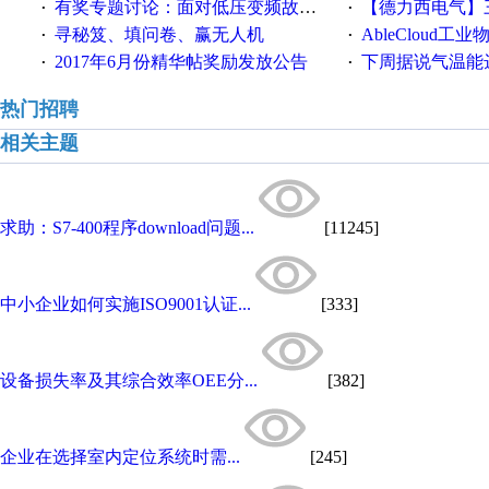
有奖专题讨论：面对低压变频故障，老手是这样解决的！
【德力西电气】三
·
·
寻秘笈、填问卷、赢无人机
AbleCloud工业物
·
·
2017年6月份精华帖奖励发放公告
下周据说气温能
·
·
热门招聘
相关主题
求助：S7-400程序download问题...
[11245]
中小企业如何实施ISO9001认证...
[333]
设备损失率及其综合效率OEE分...
[382]
企业在选择室内定位系统时需...
[245]