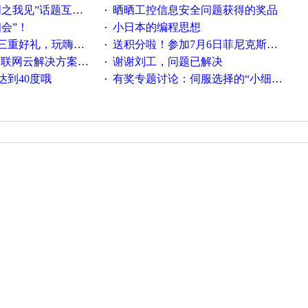
话题互动获奖名单发布公告
晒晒工控信息安全问题获得的奖品
·
相会”！
小日本的编程思想
·
重好礼，玩嗨夏日！
送积分啦！参加7月6日菲尼克斯在线研讨会即得
·
联网云解决方案实践及应用
谢谢刘工，问题已解决
·
达到40度哦
有奖专题讨论：伺服选择的“小细节大学问”奖励公告
·