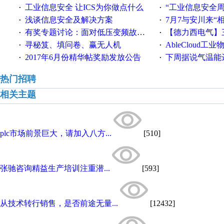
工业信息安全 让ICS为你做点什么
“工业信息安全周之我见”
·
·
浅谈信息安全及解决方案
7月7与安川来“
·
·
有奖专题讨论：面对低压变频故障，老手是这样解决的！
【德力西电气】三
·
·
寻秘笈、填问卷、赢无人机
AbleCloud工业物
·
·
2017年6月份精华帖奖励发放公告
下周据说气温能
·
·
热门招聘
相关主题
plc市场前景巨大，请加入八方...
[510]
张驰咨询精益生产培训注重潜...
[593]
从技术转行销售，是否前途无量...
[12432]