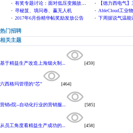
有奖专题讨论：面对低压变频故障，老手是这样解决的！
【德力西电气】三
·
·
寻秘笈、填问卷、赢无人机
AbleCloud工业物
·
·
2017年6月份精华帖奖励发放公告
下周据说气温能
·
·
热门招聘
相关主题
基于精益生产改造上海烟火制...
[459]
六西格玛管理的“芯”
[464]
营销e院--自动化行业的营销服...
[585]
从员工角度看精益生产成功的...
[458]