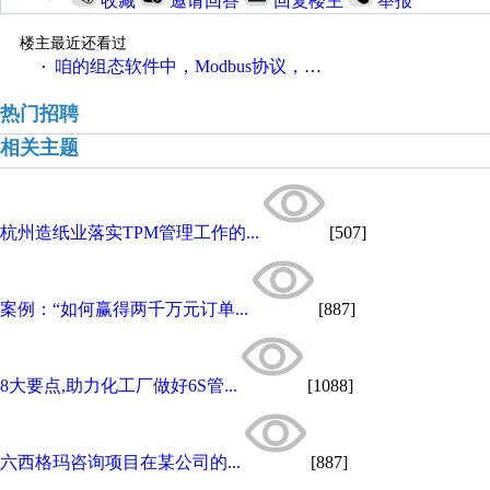
收藏
邀请回答
回复楼主
举报
楼主最近还看过
咱的组态软件中，Modbus协议，如何寻址字变量中某一位
·
热门招聘
相关主题
杭州造纸业落实TPM管理工作的...
[507]
案例：“如何赢得两千万元订单...
[887]
8大要点,助力化工厂做好6S管...
[1088]
六西格玛咨询项目在某公司的...
[887]