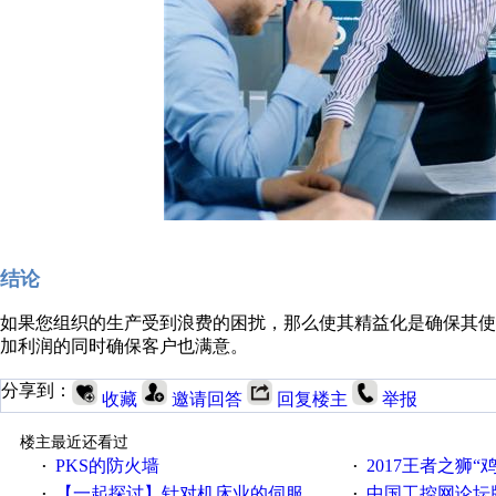
结论
如果您组织的生产受到浪费的困扰，那么使其精益化是确保其
加利润的同时确保客户也满意。
分享到：
收藏
邀请回答
回复楼主
举报
楼主最近还看过
PKS的防火墙
2017王者之狮“鸡”情签到
·
·
【一起探讨】针对机床业的伺服系统发展，您的期望是什么？
中国工控网论坛版块
·
·