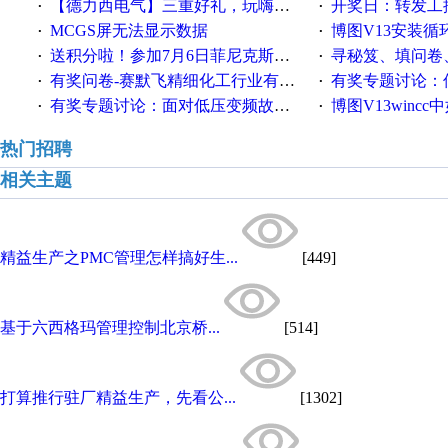
【德力西电气】三重好礼，玩嗨夏日！
开奖日：转发工控速派微
·
·
MCGS屏无法显示数据
博图V13安装循环重启
·
·
送积分啦！参加7月6日菲尼克斯在线研讨会即得
寻秘笈、填问卷
·
·
有奖问卷-赛默飞精细化工行业有奖调查来袭！
有奖专题讨论：伺服选择的
·
·
有奖专题讨论：面对低压变频故障，老手是这样解决的！
博图V13wincc中如
·
·
热门招聘
相关主题
精益生产之PMC管理怎样搞好生...
[449]
基于六西格玛管理控制北京桥...
[514]
打算推行驻厂精益生产，先看公...
[1302]