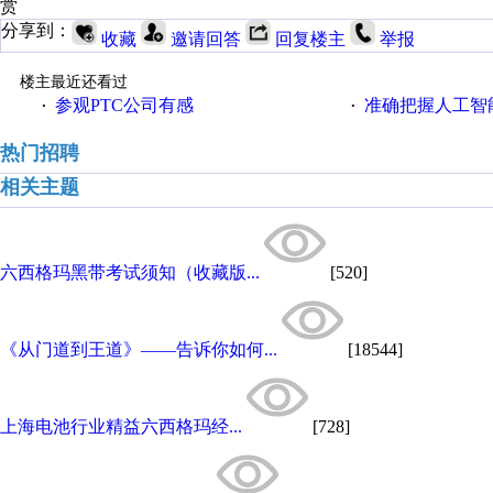
赏
分享到：
收藏
邀请回答
回复楼主
举报
楼主最近还看过
参观PTC公司有感
准确把握人工智
·
·
热门招聘
相关主题
六西格玛黑带考试须知（收藏版...
[520]
《从门道到王道》——告诉你如何...
[18544]
上海电池行业精益六西格玛经...
[728]