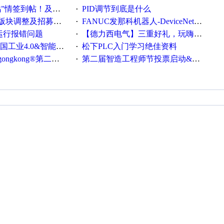
帖！及时更新在线研讨会预告
PID调节到底是什么
·
调整及招募版主公告
FANUC发那科机器人-DeviceNet通信使用手册(中文)
·
ew运行报错问题
【德力西电气】三重好礼，玩嗨夏日！
·
0&智能制造高级培训班通知！
松下PLC入门学习绝佳资料
·
®第二届智造工程师节正式起航！
第二届智造工程师节投票启动&周周有礼！
·