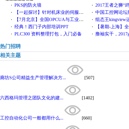
PKS的防火墙
2017王者之狮“鸡”情签到
·
·
【一起探讨】针对机床业的伺服系统发展，您的期望是什么？
中国工控网论坛版块
·
·
【7月北京】全国OPCUA与工业互联技术培训班通知！
组态王kingvi
·
·
经典！西门子内部培训PPT
【暑期-上海】全国工业4.
·
·
PLC300 资料整理打包，入门必备
撸袖实干，2017gongkong
·
·
热门招聘
相关主题
廊坊S公司精益生产管理解决方...
[507]
六西格玛管理之团队文化的建...
[1402]
工控自动化公司一般都用什么...
[660]