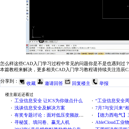
怎么样这些CAD入门学习过程中常见的问题你是不是也遇到过
本篇教程来解决，更多相关CAD入门学习教程请持续关注浩辰C
分享到：
收藏
邀请回答
回复楼主
举报
楼主最近还看过
工业信息安全 让ICS为你做点什么
“工业信息安全周之我见”
·
·
浅谈信息安全及解决方案
7月7与安川来“
·
·
有奖专题讨论：面对低压变频故障，老手是这样解决的！
【德力西电气】三
·
·
寻秘笈、填问卷、赢无人机
AbleCloud工业物
·
·