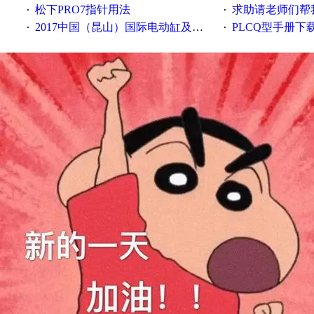
松下PRO7指针用法
求助请老师们帮
·
·
2017中国（昆山）国际电动缸及配件展览会
PLCQ型手册下
·
·