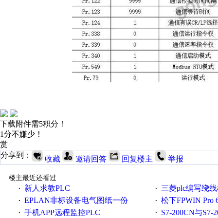
下载附件需5积分！
1分不嫌少！
赏
分享到：
收藏
邀请回答
回复楼主
举报
楼主最近还看过
新人求教PLC
三菱plc编写绕
·
·
EPLAN非标设备电气图纸一份
松下FPWIN Pr
·
·
手机APP远程监控PLC
S7-200CN与S7
·
·