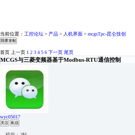
当前位置：
工控论坛
>
产品
>
人机界面
>
mcgsTpc-昆仑技创
我要发帖
首页
上一页
1
2
3
4
5
6
下一页
尾页
MCGS与三菱变频器基于Modbus-RTU通信控制
wyc05017
关注
私信
精华：2帖